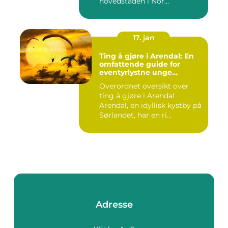
hovedstaden i Nor...
17. jan
Ting å gjøre i Arendal: En
omfattende guide for
eventyrlystne unge
mennesker
Overordnet oversikt over
ting å gjøre i Arendal
Arendal, en idyllisk kystby på
Sørlandet, har en ri...
Adresse