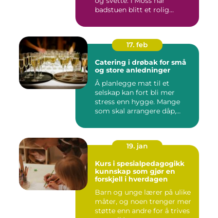
og svette. I Moss har
badstuen blitt et rolig
pustero...
17. feb
Catering i drøbak for små
og store anledninger
Å planlegge mat til et
selskap kan fort bli mer
stress enn hygge. Mange
som skal arrangere dåp,
konf...
19. jan
Kurs i spesialpedagogikk
kunnskap som gjør en
forskjell i hverdagen
Barn og unge lærer på ulike
måter, og noen trenger mer
støtte enn andre for å trives