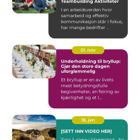
Teambuilding Aktiviteter
I en arbeidsverden hvor
samarbeid og effektiv
kommunikasjon står i fokus,
har mange bedrifter ...
01. nov
Underholdning til bryllup:
Gjør den store dagen
uforglemmelig
Et bryllup er en av livets
mest betydningsfulle
begivenheter, en feiring av
kjærlighet og et l...
18. jan
[SETT INN VIDEO HER]
Ting å gjøre i Strømstad - En