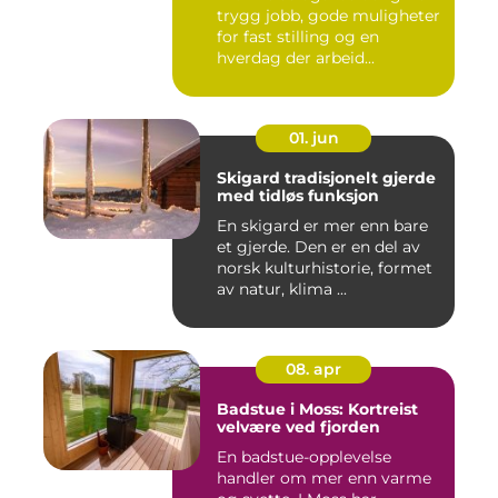
trygg jobb, gode muligheter
for fast stilling og en
hverdag der arbeid...
01. jun
Skigard tradisjonelt gjerde
med tidløs funksjon
En skigard er mer enn bare
et gjerde. Den er en del av
norsk kulturhistorie, formet
av natur, klima ...
08. apr
Badstue i Moss: Kortreist
velvære ved fjorden
En badstue-opplevelse
handler om mer enn varme