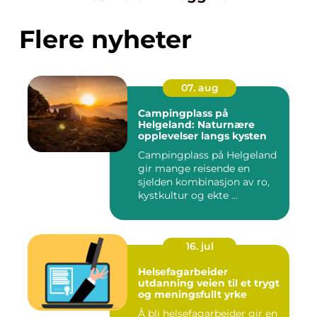
Flere nyheter
07. aug
Campingplass på
Helgeland: Naturnære
opplevelser langs kysten
Campingplass på Helgeland
gir mange reisende en
sjelden kombinasjon av ro,
kystkultur og ekte ...
16. jul
Helsefagarbeider
utdanning veien til et trygt
og meningsfullt yrke
Å bli helsefagarbeider gir en