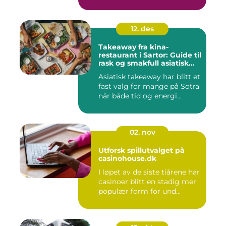
12. des
Takeaway fra kina-
restaurant i Sartor: Guide til
rask og smakfull asiatisk
mat
Asiatisk takeaway har blitt et
fast valg for mange på Sotra
når både tid og energi...
02. nov
Utforsk spillutvalget på
casinohouse.dk
I løpet av de siste tiårene har
casinoer blitt en stadig mer
populær form for und...