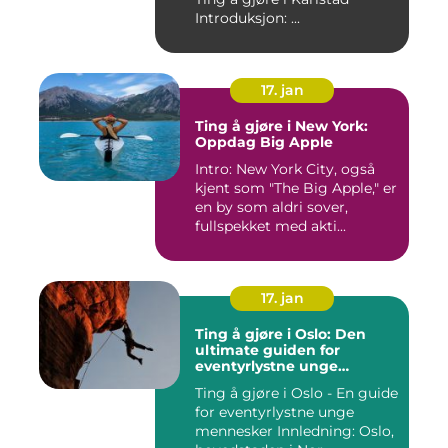
Introduksjon: ...
17. jan
Ting å gjøre i New York:
Oppdag Big Apple
Intro: New York City, også
kjent som "The Big Apple," er
en by som aldri sover,
fullspekket med akti...
17. jan
Ting å gjøre i Oslo: Den
ultimate guiden for
eventyrlystne unge
mennesker
Ting å gjøre i Oslo - En guide
for eventyrlystne unge
mennesker Innledning: Oslo,