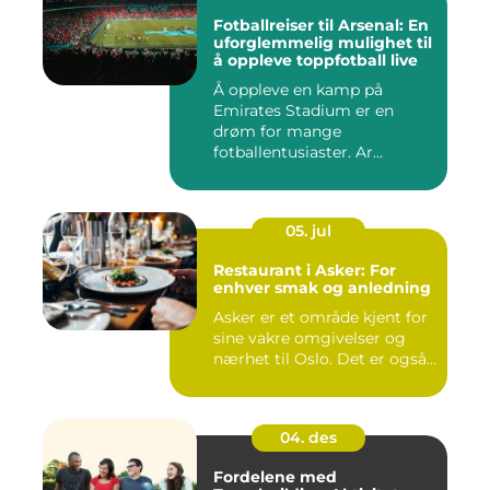
Fotballreiser til Arsenal: En
uforglemmelig mulighet til
å oppleve toppfotball live
Å oppleve en kamp på
Emirates Stadium er en
drøm for mange
fotballentusiaster. Ar...
05. jul
Restaurant i Asker: For
enhver smak og anledning
Asker er et område kjent for
sine vakre omgivelser og
nærhet til Oslo. Det er også...
04. des
Fordelene med