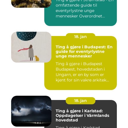
omfattende guide til
eventyrlystne unge
mennesker Overordnet
oversikt...
18. jan
Ting å gjøre i Budapest: En
guide for eventyrlystne
unge mennesker
Ting å gjøre i Budapest
Budapest, hovedstaden i
Ungarn, er en by som er
kjent for sin vakre arkitek...
18. jan
Ting å gjøre i Karlstad:
Oppdagelser i Värmlands
hovedstad
Ting å gjøre i Karlstad