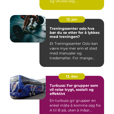
og utvikle seg....
13. jan
Treningssenter oslo hva
bør du se etter for å lykkes
med treningen?
Et Treningssenter Oslo kan
være mye mer enn et sted
med manualer og
tredemøller. For mange
handler e...
13. des
Turbuss: For grupper som
vil reise trygt, sosialt og
effektivt
En turbuss gir grupper en
enkel måte å komme seg fra
A til B på, uten å m&ar...