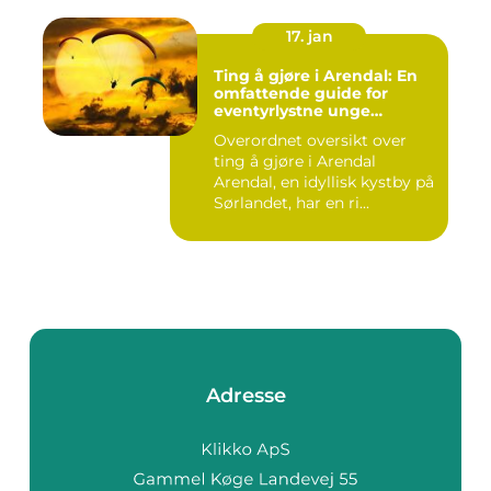
17. jan
Ting å gjøre i Arendal: En
omfattende guide for
eventyrlystne unge
mennesker
Overordnet oversikt over
ting å gjøre i Arendal
Arendal, en idyllisk kystby på
Sørlandet, har en ri...
Adresse