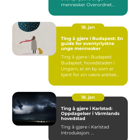
mennesker Overordnet
oversikt...
18. jan
Ting å gjøre i Budapest: En
guide for eventyrlystne
unge mennesker
Ting å gjøre i Budapest
Budapest, hovedstaden i
Ungarn, er en by som er
kjent for sin vakre arkitek...
18. jan
Ting å gjøre i Karlstad:
Oppdagelser i Värmlands
hovedstad
Ting å gjøre i Karlstad
Introduksjon: ...