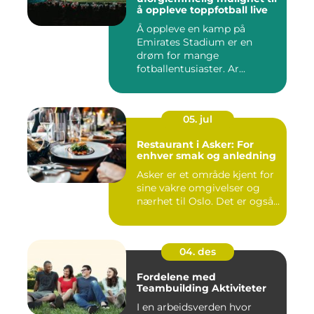
å oppleve toppfotball live
Å oppleve en kamp på
Emirates Stadium er en
drøm for mange
fotballentusiaster. Ar...
05. jul
Restaurant i Asker: For
enhver smak og anledning
Asker er et område kjent for
sine vakre omgivelser og
nærhet til Oslo. Det er også...
04. des
Fordelene med
Teambuilding Aktiviteter
I en arbeidsverden hvor