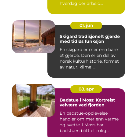
hverdag der arbeid...
01. jun
Skigard tradisjonelt gjerde
med tidløs funksjon
En skigard er mer enn bare
et gjerde. Den er en del av
norsk kulturhistorie, formet
av natur, klima ...
08. apr
Badstue i Moss: Kortreist
velvære ved fjorden
En badstue-opplevelse
handler om mer enn varme
og svette. I Moss har
badstuen blitt et rolig
pustero...