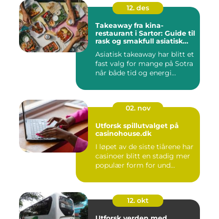
12. des
Takeaway fra kina-
restaurant i Sartor: Guide til
rask og smakfull asiatisk
mat
Asiatisk takeaway har blitt et
fast valg for mange på Sotra
når både tid og energi...
02. nov
Utforsk spillutvalget på
casinohouse.dk
I løpet av de siste tiårene har
casinoer blitt en stadig mer
populær form for und...
12. okt
Utforsk verden med