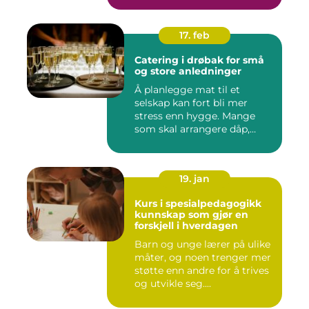
17. feb
Catering i drøbak for små
og store anledninger
Å planlegge mat til et
selskap kan fort bli mer
stress enn hygge. Mange
som skal arrangere dåp,
konf...
19. jan
Kurs i spesialpedagogikk
kunnskap som gjør en
forskjell i hverdagen
Barn og unge lærer på ulike
måter, og noen trenger mer
støtte enn andre for å trives
og utvikle seg....