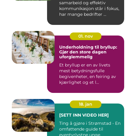
samarbeid og effektiv
kommunikasjon står i fokus,
har mange bedrifter ...
01. nov
Underholdning til bryllup:
Gjør den store dagen
uforglemmelig
Et bryllup er en av livets
mest betydningsfulle
begivenheter, en feiring av
kjærlighet og et l...
18. jan
[SETT INN VIDEO HER]
Ting å gjøre i Strømstad - En
omfattende guide til
eventyrlystne unge