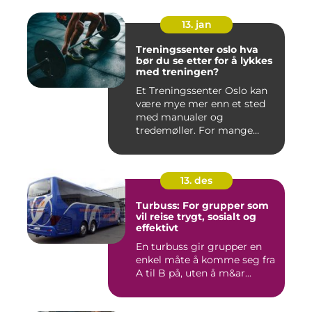
13. jan
Treningssenter oslo hva
bør du se etter for å lykkes
med treningen?
Et Treningssenter Oslo kan
være mye mer enn et sted
med manualer og
tredemøller. For mange
handler e...
13. des
Turbuss: For grupper som
vil reise trygt, sosialt og
effektivt
En turbuss gir grupper en
enkel måte å komme seg fra
A til B på, uten å m&ar...