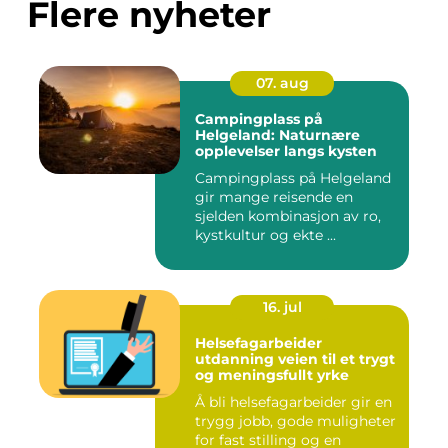
Flere nyheter
07. aug
Campingplass på
Helgeland: Naturnære
opplevelser langs kysten
Campingplass på Helgeland
gir mange reisende en
sjelden kombinasjon av ro,
kystkultur og ekte ...
16. jul
Helsefagarbeider
utdanning veien til et trygt
og meningsfullt yrke
Å bli helsefagarbeider gir en
trygg jobb, gode muligheter
for fast stilling og en