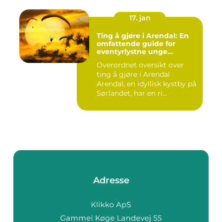
17. jan
Ting å gjøre i Arendal: En
omfattende guide for
eventyrlystne unge
mennesker
Overordnet oversikt over
ting å gjøre i Arendal
Arendal, en idyllisk kystby på
Sørlandet, har en ri...
Adresse