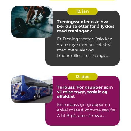
13. jan
Treningssenter oslo hva
bør du se etter for å lykkes
med treningen?
Et Treningssenter Oslo kan
være mye mer enn et sted
med manualer og
tredemøller. For mange
handler e...
13. des
Turbuss: For grupper som
vil reise trygt, sosialt og
effektivt
En turbuss gir grupper en
enkel måte å komme seg fra
A til B på, uten å m&ar...