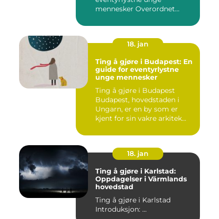
mennesker Overordnet
oversikt...
18. jan
Ting å gjøre i Budapest: En
guide for eventyrlystne
unge mennesker
Ting å gjøre i Budapest
Budapest, hovedstaden i
Ungarn, er en by som er
kjent for sin vakre arkitek...
18. jan
Ting å gjøre i Karlstad:
Oppdagelser i Värmlands
hovedstad
Ting å gjøre i Karlstad
Introduksjon: ...