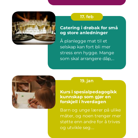
pustero...
17. feb
Catering i drøbak for små
og store anledninger
Å planlegge mat til et
selskap kan fort bli mer
stress enn hygge. Mange
som skal arrangere dåp,
konf...
19. jan
Kurs i spesialpedagogikk
kunnskap som gjør en
forskjell i hverdagen
Barn og unge lærer på ulike
måter, og noen trenger mer
støtte enn andre for å trives
og utvikle seg....