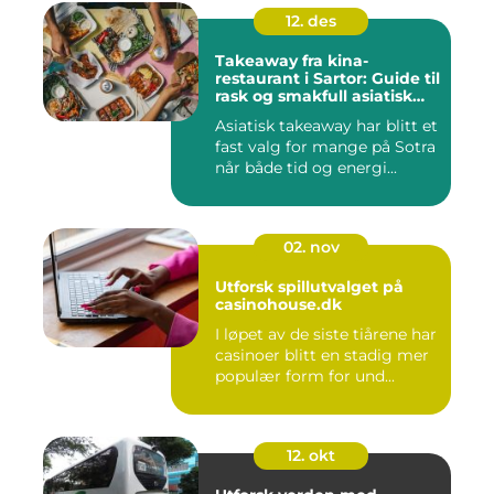
12. des
Takeaway fra kina-
restaurant i Sartor: Guide til
rask og smakfull asiatisk
mat
Asiatisk takeaway har blitt et
fast valg for mange på Sotra
når både tid og energi...
02. nov
Utforsk spillutvalget på
casinohouse.dk
I løpet av de siste tiårene har
casinoer blitt en stadig mer
populær form for und...
12. okt