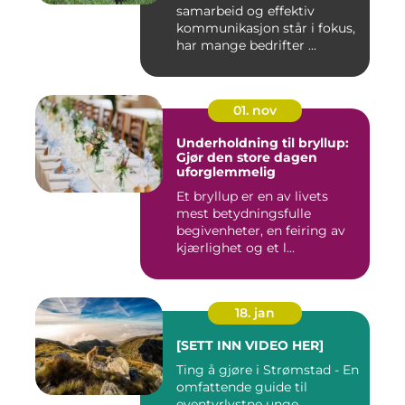
samarbeid og effektiv
kommunikasjon står i fokus,
har mange bedrifter ...
01. nov
Underholdning til bryllup:
Gjør den store dagen
uforglemmelig
Et bryllup er en av livets
mest betydningsfulle
begivenheter, en feiring av
kjærlighet og et l...
18. jan
[SETT INN VIDEO HER]
Ting å gjøre i Strømstad - En
omfattende guide til
eventyrlystne unge