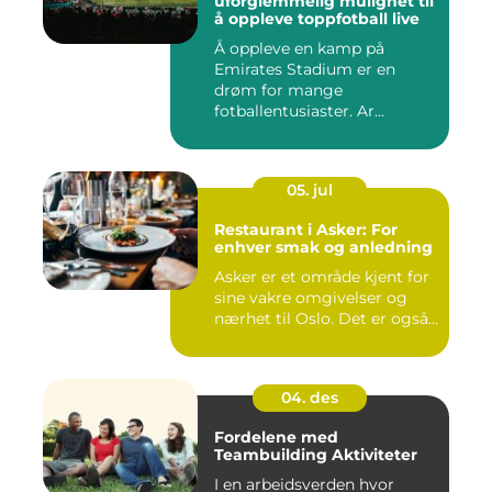
uforglemmelig mulighet til
å oppleve toppfotball live
Å oppleve en kamp på
Emirates Stadium er en
drøm for mange
fotballentusiaster. Ar...
05. jul
Restaurant i Asker: For
enhver smak og anledning
Asker er et område kjent for
sine vakre omgivelser og
nærhet til Oslo. Det er også...
04. des
Fordelene med
Teambuilding Aktiviteter
I en arbeidsverden hvor