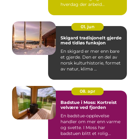
hverdag der arbeid...
01. jun
Skigard tradisjonelt gjerde
med tidløs funksjon
En skigard er mer enn bare
et gjerde. Den er en del av
norsk kulturhistorie, formet
av natur, klima ...
08. apr
Badstue i Moss: Kortreist
velvære ved fjorden
En badstue-opplevelse
handler om mer enn varme
og svette. I Moss har
badstuen blitt et rolig