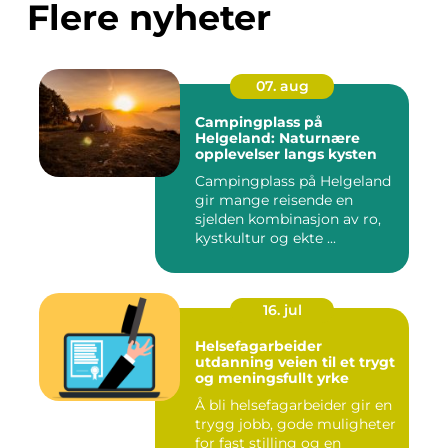
Flere nyheter
07. aug
Campingplass på
Helgeland: Naturnære
opplevelser langs kysten
Campingplass på Helgeland
gir mange reisende en
sjelden kombinasjon av ro,
kystkultur og ekte ...
16. jul
Helsefagarbeider
utdanning veien til et trygt
og meningsfullt yrke
Å bli helsefagarbeider gir en
trygg jobb, gode muligheter
for fast stilling og en