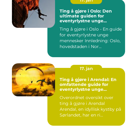
17. jan
Ting å gjøre i Oslo: Den
ultimate guiden for
eventyrlystne unge
mennesker
Ting å gjøre i Oslo - En guide
for eventyrlystne unge
mennesker Innledning: Oslo,
hovedstaden i Nor...
17. jan
Ting å gjøre i Arendal: En
omfattende guide for
eventyrlystne unge
mennesker
Overordnet oversikt over
ting å gjøre i Arendal
Arendal, en idyllisk kystby på
Sørlandet, har en ri...