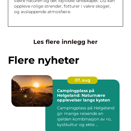
vakre naturen og det idylliske landskapet. Du kan
oppleve rolige strender, fotturer i vakre skoger,
og avslappende atmosfære.
Les flere innlegg her
Flere nyheter
07. aug
Campingplass på
Helgeland: Naturnære
opplevelser langs kysten
Campingplass på Helgeland
gir mange reisende en
sjelden kombinasjon av ro,
kystkultur og ekte ...