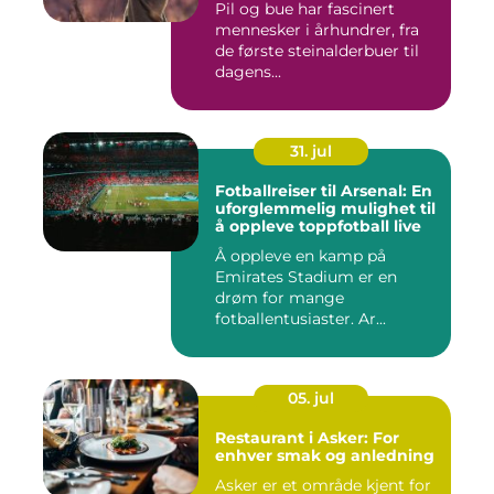
Pil og bue har fascinert
mennesker i århundrer, fra
de første steinalderbuer til
dagens...
31. jul
Fotballreiser til Arsenal: En
uforglemmelig mulighet til
å oppleve toppfotball live
Å oppleve en kamp på
Emirates Stadium er en
drøm for mange
fotballentusiaster. Ar...
05. jul
Restaurant i Asker: For
enhver smak og anledning
Asker er et område kjent for