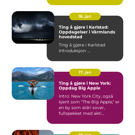
18. jan
Ting å gjøre i Karlstad:
Oppdagelser i Värmlands
hovedstad
Ting å gjøre i Karlstad
Introduksjon: ...
17. jan
Ting å gjøre i New York:
Oppdag Big Apple
Intro: New York City, også
kjent som "The Big Apple," er
en by som aldri sover,
fullspekket med akti...