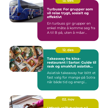
13. des
Turbuss: For grupper som
vil reise trygt, sosialt og
effektivt
En turbuss gir grupper en
enkel måte å komme seg fra
A til B på, uten å m&ar...
12. des
Takeaway fra kina-
restaurant i Sartor: Guide til
rask og smakfull asiatisk
mat
Asiatisk takeaway har blitt et
fast valg for mange på Sotra
når både tid og energi...
02. nov