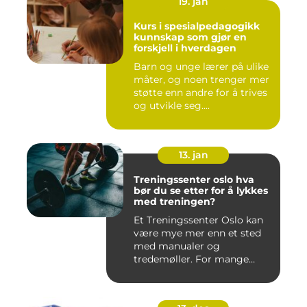
19. jan
Kurs i spesialpedagogikk
kunnskap som gjør en
forskjell i hverdagen
Barn og unge lærer på ulike
måter, og noen trenger mer
støtte enn andre for å trives
og utvikle seg....
13. jan
Treningssenter oslo hva
bør du se etter for å lykkes
med treningen?
Et Treningssenter Oslo kan
være mye mer enn et sted
med manualer og
tredemøller. For mange
handler e...