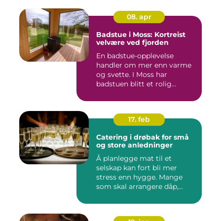
08. apr
Badstue i Moss: Kortreist
velvære ved fjorden
En badstue-opplevelse
handler om mer enn varme
og svette. I Moss har
badstuen blitt et rolig
pustero...
17. feb
Catering i drøbak for små
og store anledninger
Å planlegge mat til et
selskap kan fort bli mer
stress enn hygge. Mange
som skal arrangere dåp,
konf...