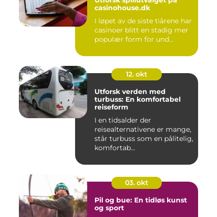
Utforsk spillutvalget på
casinohouse.dk
I løpet av de siste tiårene har
casinoer blitt en stadig mer
populær form for und...
12. okt
Utforsk verden med
turbuss: En komfortabel
reiseform
I en tidsalder der
reisealternativene er mange,
står turbuss som en pålitelig,
komfortab...
03. okt
Pil og bue: En tidløs kunst
og sport