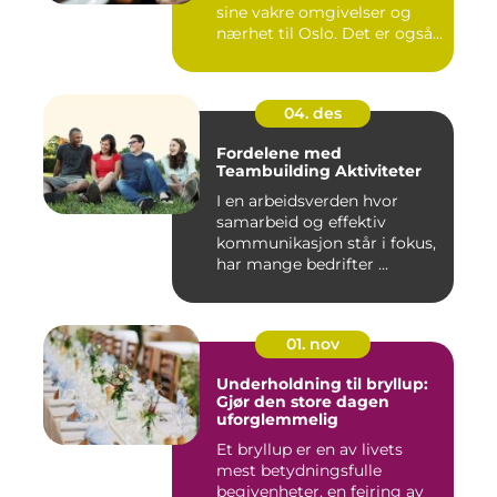
sine vakre omgivelser og
nærhet til Oslo. Det er også...
04. des
Fordelene med
Teambuilding Aktiviteter
I en arbeidsverden hvor
samarbeid og effektiv
kommunikasjon står i fokus,
har mange bedrifter ...
01. nov
Underholdning til bryllup:
Gjør den store dagen
uforglemmelig
Et bryllup er en av livets
mest betydningsfulle
begivenheter, en feiring av