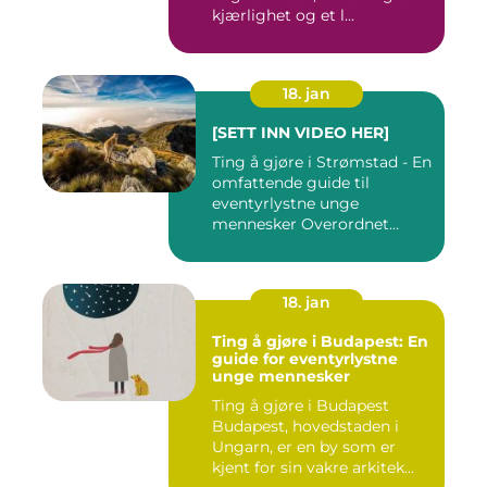
kjærlighet og et l...
18. jan
[SETT INN VIDEO HER]
Ting å gjøre i Strømstad - En
omfattende guide til
eventyrlystne unge
mennesker Overordnet
oversikt...
18. jan
Ting å gjøre i Budapest: En
guide for eventyrlystne
unge mennesker
Ting å gjøre i Budapest
Budapest, hovedstaden i
Ungarn, er en by som er
kjent for sin vakre arkitek...