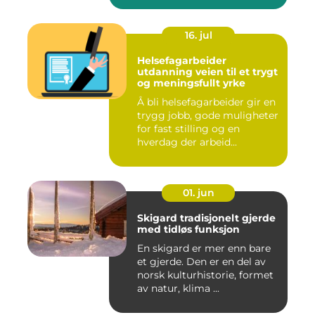
16. jul
Helsefagarbeider
utdanning veien til et trygt
og meningsfullt yrke
Å bli helsefagarbeider gir en
trygg jobb, gode muligheter
for fast stilling og en
hverdag der arbeid...
01. jun
Skigard tradisjonelt gjerde
med tidløs funksjon
En skigard er mer enn bare
et gjerde. Den er en del av
norsk kulturhistorie, formet
av natur, klima ...