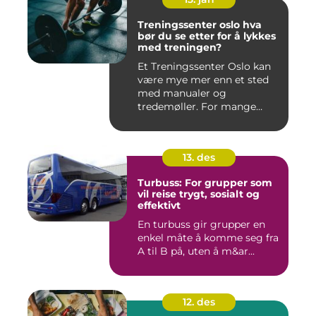
Treningssenter oslo hva
bør du se etter for å lykkes
med treningen?
Et Treningssenter Oslo kan
være mye mer enn et sted
med manualer og
tredemøller. For mange
handler e...
13. des
Turbuss: For grupper som
vil reise trygt, sosialt og
effektivt
En turbuss gir grupper en
enkel måte å komme seg fra
A til B på, uten å m&ar...
12. des