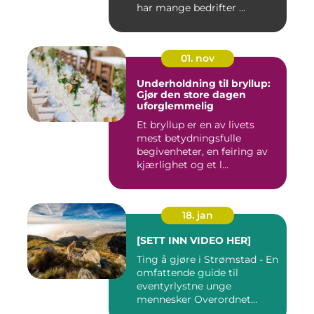
har mange bedrifter ...
01. nov
Underholdning til bryllup:
Gjør den store dagen
uforglemmelig
Et bryllup er en av livets
mest betydningsfulle
begivenheter, en feiring av
kjærlighet og et l...
18. jan
[SETT INN VIDEO HER]
Ting å gjøre i Strømstad - En
omfattende guide til
eventyrlystne unge
mennesker Overordnet
oversikt...