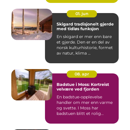
01. jun
Skigard tradisjonelt gjerde
med tidløs funksjon
En skigard er mer enn bare
et gjerde. Den er en del av
norsk kulturhistorie, formet
av natur, klima ...
08. apr
Badstue i Moss: Kortreist
velvære ved fjorden
En badstue-opplevelse
handler om mer enn varme
og svette. I Moss har
badstuen blitt et rolig
pustero...