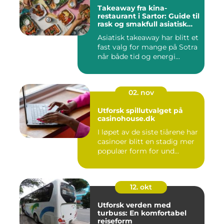
Takeaway fra kina-
restaurant i Sartor: Guide til
rask og smakfull asiatisk
mat
Asiatisk takeaway har blitt et
fast valg for mange på Sotra
når både tid og energi...
02. nov
Utforsk spillutvalget på
casinohouse.dk
I løpet av de siste tiårene har
casinoer blitt en stadig mer
populær form for und...
12. okt
Utforsk verden med
turbuss: En komfortabel
reiseform