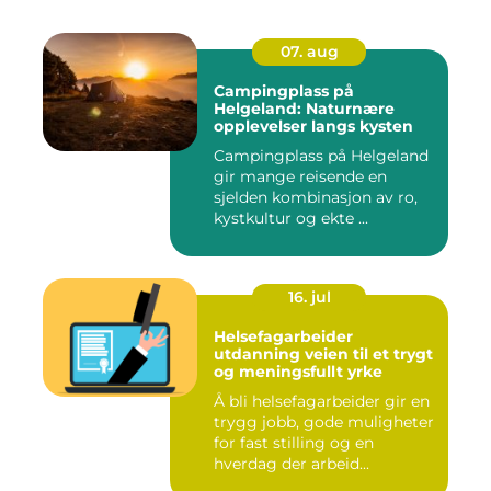
07. aug
Campingplass på
Helgeland: Naturnære
opplevelser langs kysten
Campingplass på Helgeland
gir mange reisende en
sjelden kombinasjon av ro,
kystkultur og ekte ...
16. jul
Helsefagarbeider
utdanning veien til et trygt
og meningsfullt yrke
Å bli helsefagarbeider gir en
trygg jobb, gode muligheter
for fast stilling og en
hverdag der arbeid...