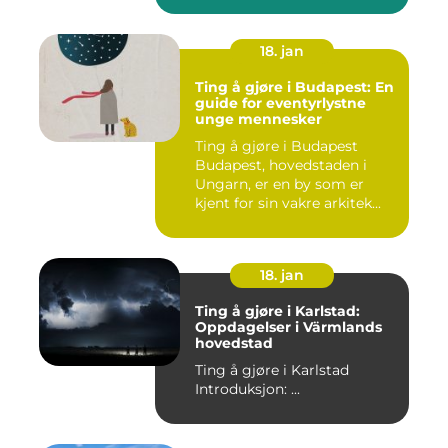
18. jan
Ting å gjøre i Budapest: En
guide for eventyrlystne
unge mennesker
Ting å gjøre i Budapest
Budapest, hovedstaden i
Ungarn, er en by som er
kjent for sin vakre arkitek...
18. jan
Ting å gjøre i Karlstad:
Oppdagelser i Värmlands
hovedstad
Ting å gjøre i Karlstad
Introduksjon: ...