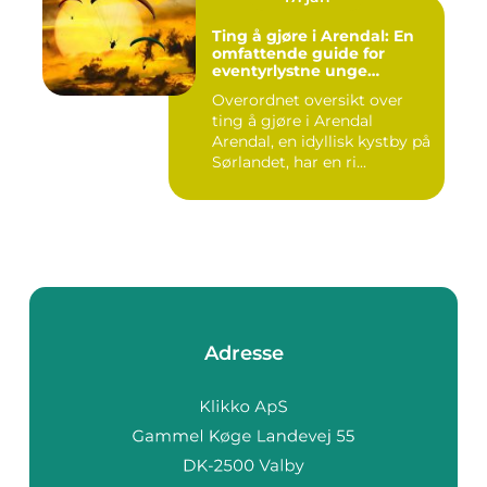
Ting å gjøre i Arendal: En
omfattende guide for
eventyrlystne unge
mennesker
Overordnet oversikt over
ting å gjøre i Arendal
Arendal, en idyllisk kystby på
Sørlandet, har en ri...
Adresse