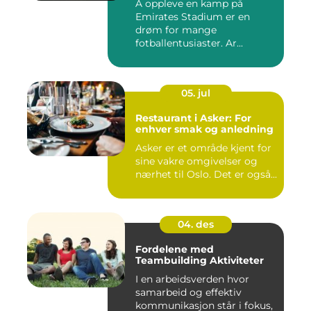
Å oppleve en kamp på
Emirates Stadium er en
drøm for mange
fotballentusiaster. Ar...
05. jul
Restaurant i Asker: For
enhver smak og anledning
Asker er et område kjent for
sine vakre omgivelser og
nærhet til Oslo. Det er også...
04. des
Fordelene med
Teambuilding Aktiviteter
I en arbeidsverden hvor
samarbeid og effektiv
kommunikasjon står i fokus,