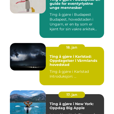
guide for eventyrlystne
unge mennesker
Ting å gjøre i Budapest
Budapest, hovedstaden i
Ungarn, er en by som er
kjent for sin vakre arkitek...
18. jan
Ting å gjøre i Karlstad:
Oppdagelser i Värmlands
hovedstad
Ting å gjøre i Karlstad
Introduksjon: ...
17. jan
Ting å gjøre i New York:
Oppdag Big Apple