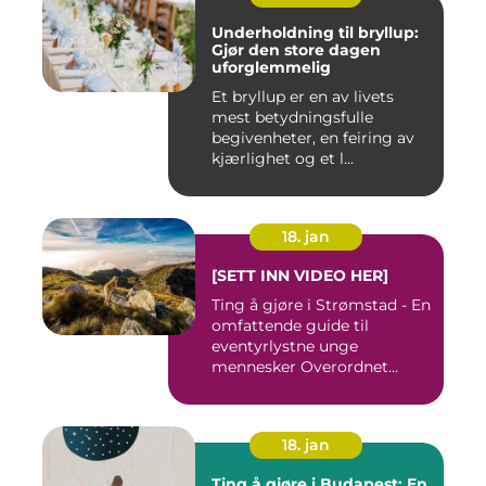
Underholdning til bryllup:
Gjør den store dagen
uforglemmelig
Et bryllup er en av livets
mest betydningsfulle
begivenheter, en feiring av
kjærlighet og et l...
18. jan
[SETT INN VIDEO HER]
Ting å gjøre i Strømstad - En
omfattende guide til
eventyrlystne unge
mennesker Overordnet
oversikt...
18. jan
Ting å gjøre i Budapest: En