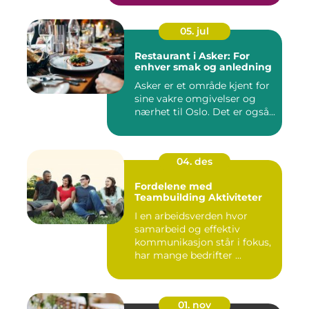
05. jul
Restaurant i Asker: For
enhver smak og anledning
Asker er et område kjent for
sine vakre omgivelser og
nærhet til Oslo. Det er også...
04. des
Fordelene med
Teambuilding Aktiviteter
I en arbeidsverden hvor
samarbeid og effektiv
kommunikasjon står i fokus,
har mange bedrifter ...
01. nov