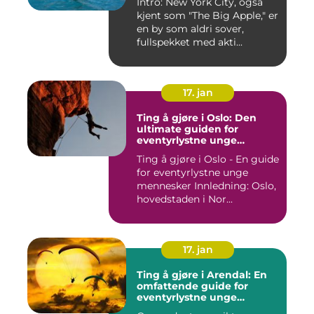
Intro: New York City, også
kjent som "The Big Apple," er
en by som aldri sover,
fullspekket med akti...
17. jan
Ting å gjøre i Oslo: Den
ultimate guiden for
eventyrlystne unge
mennesker
Ting å gjøre i Oslo - En guide
for eventyrlystne unge
mennesker Innledning: Oslo,
hovedstaden i Nor...
17. jan
Ting å gjøre i Arendal: En
omfattende guide for
eventyrlystne unge
mennesker