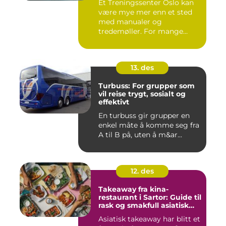
Et Treningssenter Oslo kan
være mye mer enn et sted
med manualer og
tredemøller. For mange
handler e...
13. des
Turbuss: For grupper som
vil reise trygt, sosialt og
effektivt
En turbuss gir grupper en
enkel måte å komme seg fra
A til B på, uten å m&ar...
12. des
Takeaway fra kina-
restaurant i Sartor: Guide til
rask og smakfull asiatisk
mat
Asiatisk takeaway har blitt et