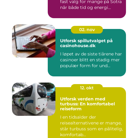
fast valg for mange på Sotra
når både tid og energi...
02. nov
Utforsk spillutvalget på
casinohouse.dk
I løpet av de siste tiårene har
casinoer blitt en stadig mer
populær form for und...
12. okt
Utforsk verden med
turbuss: En komfortabel
reiseform
I en tidsalder der
reisealternativene er mange,
står turbuss som en pålitelig,
komfortab...