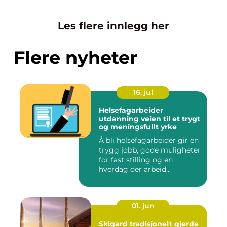
Les flere innlegg her
Flere nyheter
16. jul
Helsefagarbeider
utdanning veien til et trygt
og meningsfullt yrke
Å bli helsefagarbeider gir en
trygg jobb, gode muligheter
for fast stilling og en
hverdag der arbeid...
01. jun
Skigard tradisjonelt gjerde