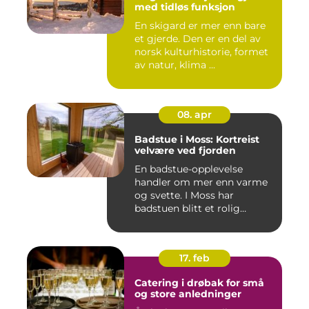
med tidløs funksjon
En skigard er mer enn bare
et gjerde. Den er en del av
norsk kulturhistorie, formet
av natur, klima ...
08. apr
Badstue i Moss: Kortreist
velvære ved fjorden
En badstue-opplevelse
handler om mer enn varme
og svette. I Moss har
badstuen blitt et rolig
pustero...
17. feb
Catering i drøbak for små
og store anledninger