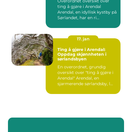
Overordnet oversikt over
ting å gjøre i Arendal
Arendal, en idyllisk kystby på
Sørlandet, har en ri...
17. jan
Ting å gjøre i Arendal:
Oppdag skjønnheten i
sørlandsbyen
En overordnet, grundig
oversikt over "ting å gjøre i
Arendal" Arendal, en
sjarmerende sørlandsby, l...