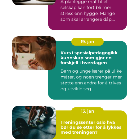
Å planlegge mat til et
selskap kan fort bli mer
stress enn hygge. Mange
som skal arrangere dåp,
konf...
19. jan
Kurs i spesialpedagogikk
kunnskap som gjør en
forskjell i hverdagen
Barn og unge lærer på ulike
måter, og noen trenger mer
støtte enn andre for å trives
og utvikle seg....
13. jan
Treningssenter oslo hva
bør du se etter for å lykkes
med treningen?