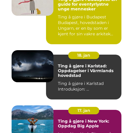
guide for eventyrlystne
unge mennesker
Ting å gjøre i Budapest
Budapest, hovedstaden i
Ungarn, er en by som er
kjent for sin vakre arkitek...
18. jan
Ting å gjøre i Karlstad:
Oppdagelser i Värmlands
hovedstad
Ting å gjøre i Karlstad
Introduksjon: ...
17. jan
Ting å gjøre i New York:
Oppdag Big Apple