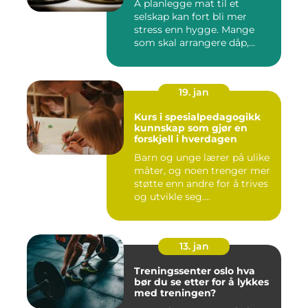
Å planlegge mat til et
selskap kan fort bli mer
stress enn hygge. Mange
som skal arrangere dåp,
konf...
19. jan
Kurs i spesialpedagogikk
kunnskap som gjør en
forskjell i hverdagen
Barn og unge lærer på ulike
måter, og noen trenger mer
støtte enn andre for å trives
og utvikle seg....
13. jan
Treningssenter oslo hva
bør du se etter for å lykkes
med treningen?