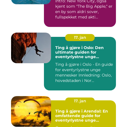
Intro: New York City, også
kjent som "The Big Apple," er
en by som aldri sover,
fullspekket med akti...
17. jan
Ting å gjøre i Oslo: Den
ultimate guiden for
eventyrlystne unge
mennesker
Ting å gjøre i Oslo - En guide
for eventyrlystne unge
mennesker Innledning: Oslo,
hovedstaden i Nor...
17. jan
Ting å gjøre i Arendal: En
omfattende guide for
eventyrlystne unge
mennesker