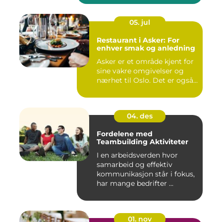
05. jul
Restaurant i Asker: For
enhver smak og anledning
Asker er et område kjent for
sine vakre omgivelser og
nærhet til Oslo. Det er også...
04. des
Fordelene med
Teambuilding Aktiviteter
I en arbeidsverden hvor
samarbeid og effektiv
kommunikasjon står i fokus,
har mange bedrifter ...
01. nov