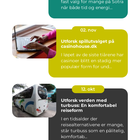
fast valg for mange på Sotra
når både tid og energi...
02. nov
Utforsk spillutvalget på
casinohouse.dk
I løpet av de siste tiårene har
casinoer blitt en stadig mer
populær form for und...
12. okt
Utforsk verden med
turbuss: En komfortabel
reiseform
I en tidsalder der
reisealternativene er mange,
står turbuss som en pålitelig,
komfortab...