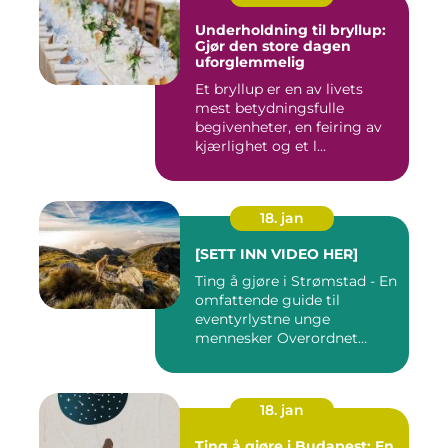
Underholdning til bryllup:
Gjør den store dagen
uforglemmelig
Et bryllup er en av livets
mest betydningsfulle
begivenheter, en feiring av
kjærlighet og et l...
18. jan
[SETT INN VIDEO HER]
Ting å gjøre i Strømstad - En
omfattende guide til
eventyrlystne unge
mennesker Overordnet
oversikt...
18. jan
Ting å gjøre i Budapest: En