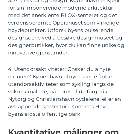
3. Arkitektur og design: København er kjent
for sin imponerende moderne arkitektur,
med det anerkjente BLOX-senteret og det
verdensberømte Operahuset som virkelige
høydepunkter. Utforsk byens pulserende
designscene ved å besøke designmuseet og
designerbutikker, hvor du kan finne unike og
innovative gjenstander.
4. Utendørsaktiviteter: Ønsker du å nyte
naturen? København tilbyr mange flotte
utendørsaktiviteter som sykling langs de
vakre kanalene, båtturer til de fargerike
Nytorg og Christianshavn bydelene, eller en
avslappende spasertur i Kongens Have,
byens eldste offentlige park.
Kvantitative målinger om