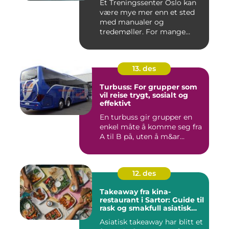
Et Treningssenter Oslo kan
være mye mer enn et sted
med manualer og
tredemøller. For mange
handler e...
13. des
Turbuss: For grupper som
vil reise trygt, sosialt og
effektivt
En turbuss gir grupper en
enkel måte å komme seg fra
A til B på, uten å m&ar...
12. des
Takeaway fra kina-
restaurant i Sartor: Guide til
rask og smakfull asiatisk
mat
Asiatisk takeaway har blitt et