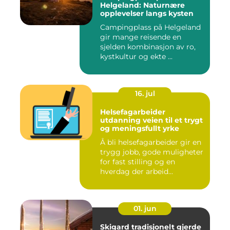
Helgeland: Naturnære
opplevelser langs kysten
Campingplass på Helgeland
gir mange reisende en
sjelden kombinasjon av ro,
kystkultur og ekte ...
16. jul
Helsefagarbeider
utdanning veien til et trygt
og meningsfullt yrke
Å bli helsefagarbeider gir en
trygg jobb, gode muligheter
for fast stilling og en
hverdag der arbeid...
01. jun
Skigard tradisjonelt gjerde