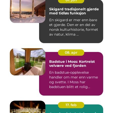
Skigard tradisjonelt gjerde
med tidløs funksjon
En skigard er mer enn bare
et gjerde. Den er en del av
norsk kulturhistorie, formet
av natur, klima ...
08. apr
Badstue i Moss: Kortreist
velvære ved fjorden
En badstue-opplevelse
handler om mer enn varme
og svette. I Moss har
badstuen blitt et rolig
pustero...
17. feb