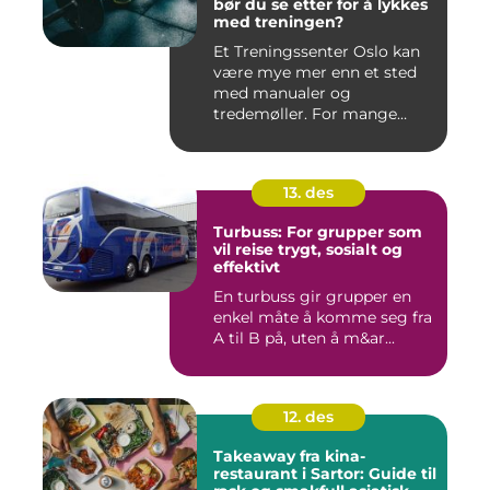
bør du se etter for å lykkes
med treningen?
Et Treningssenter Oslo kan
være mye mer enn et sted
med manualer og
tredemøller. For mange
handler e...
13. des
Turbuss: For grupper som
vil reise trygt, sosialt og
effektivt
En turbuss gir grupper en
enkel måte å komme seg fra
A til B på, uten å m&ar...
12. des
Takeaway fra kina-
restaurant i Sartor: Guide til