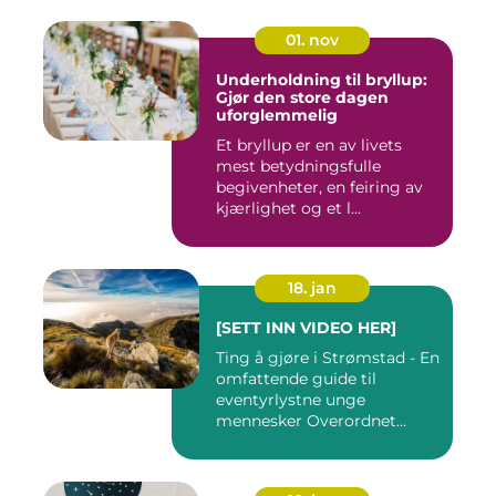
01. nov
Underholdning til bryllup:
Gjør den store dagen
uforglemmelig
Et bryllup er en av livets
mest betydningsfulle
begivenheter, en feiring av
kjærlighet og et l...
18. jan
[SETT INN VIDEO HER]
Ting å gjøre i Strømstad - En
omfattende guide til
eventyrlystne unge
mennesker Overordnet
oversikt...