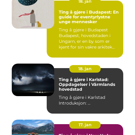
18. jan
Ting å gjøre i Budapest: En
guide for eventyrlystne
unge mennesker
Ting å gjøre i Budapest
Budapest, hovedstaden i
Ungarn, er en by som er
kjent for sin vakre arkitek...
18. jan
Ting å gjøre i Karlstad:
Oppdagelser i Värmlands
hovedstad
Ting å gjøre i Karlstad
Introduksjon: ...
17. jan