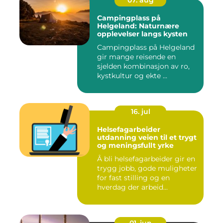
Campingplass på
Helgeland: Naturnære
opplevelser langs kysten
Campingplass på Helgeland
gir mange reisende en
sjelden kombinasjon av ro,
kystkultur og ekte ...
16. jul
Helsefagarbeider
utdanning veien til et trygt
og meningsfullt yrke
Å bli helsefagarbeider gir en
trygg jobb, gode muligheter
for fast stilling og en
hverdag der arbeid...
01. jun