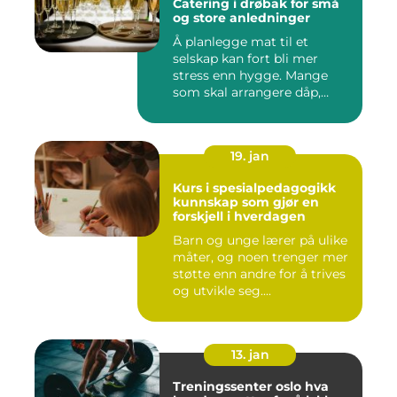
Catering i drøbak for små
og store anledninger
Å planlegge mat til et
selskap kan fort bli mer
stress enn hygge. Mange
som skal arrangere dåp,
konf...
19. jan
Kurs i spesialpedagogikk
kunnskap som gjør en
forskjell i hverdagen
Barn og unge lærer på ulike
måter, og noen trenger mer
støtte enn andre for å trives
og utvikle seg....
13. jan
Treningssenter oslo hva