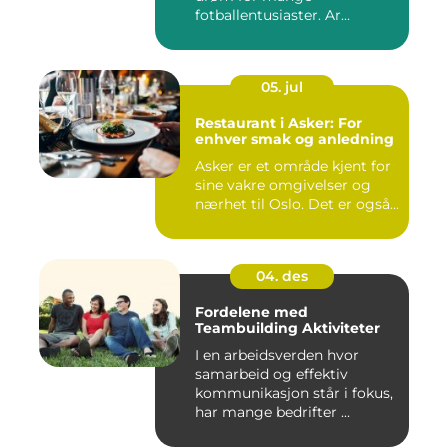
fotballentusiaster. Ar...
05. jul
Restaurant i Asker: For
enhver smak og anledning
Asker er et område kjent for
sine vakre omgivelser og
nærhet til Oslo. Det er også...
04. des
Fordelene med
Teambuilding Aktiviteter
I en arbeidsverden hvor
samarbeid og effektiv
kommunikasjon står i fokus,
har mange bedrifter ...