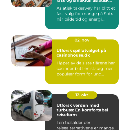
rask og smakfull asiatisk
mat
Asiatisk takeaway har blitt et
fast valg for mange på Sotra
når både tid og energi...
02. nov
Utforsk spillutvalget på
casinohouse.dk
I løpet av de siste tiårene har
casinoer blitt en stadig mer
populær form for und...
12. okt
Utforsk verden med
turbuss: En komfortabel
reiseform
I en tidsalder der
reisealternativene er mange,