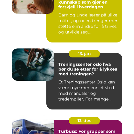
kunnskap som gjør en
forskjell i hverdagen
Barn og unge lærer på ulike
måter, og noen trenger mer
støtte enn andre for å trives
og utvikle seg....
13. jan
Treningssenter oslo hva
bør du se etter for å lykkes
med treningen?
Et Treningssenter Oslo kan
være mye mer enn et sted
med manualer og
tredemøller. For mange
handler e...
13. des
Turbuss: For grupper som