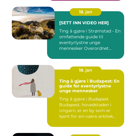
18. jan
[SETT INN VIDEO HER]
Ting å gjøre i Strømstad - En
omfattende guide til
eventyrlystne unge
mennesker Overordnet
oversikt...
18. jan
Ting å gjøre i Budapest: En
guide for eventyrlystne
unge mennesker
Ting å gjøre i Budapest
Budapest, hovedstaden i
Ungarn, er en by som er
kjent for sin vakre arkitek...