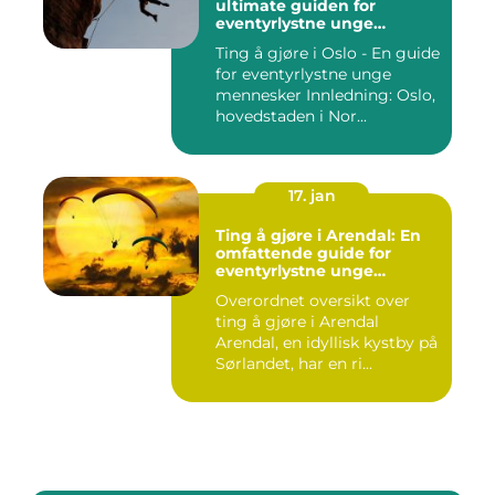
ultimate guiden for
eventyrlystne unge
mennesker
Ting å gjøre i Oslo - En guide
for eventyrlystne unge
mennesker Innledning: Oslo,
hovedstaden i Nor...
17. jan
Ting å gjøre i Arendal: En
omfattende guide for
eventyrlystne unge
mennesker
Overordnet oversikt over
ting å gjøre i Arendal
Arendal, en idyllisk kystby på
Sørlandet, har en ri...