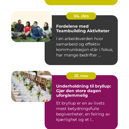
04. des
Fordelene med
Teambuilding Aktiviteter
I en arbeidsverden hvor
samarbeid og effektiv
kommunikasjon står i fokus,
har mange bedrifter ...
01. nov
Underholdning til bryllup:
Gjør den store dagen
uforglemmelig
Et bryllup er en av livets
mest betydningsfulle
begivenheter, en feiring av
kjærlighet og et l...