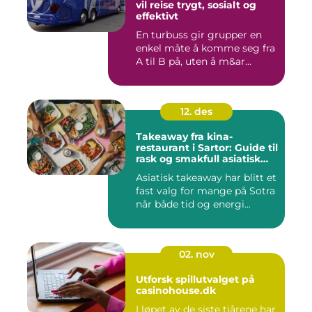
vil reise trygt, sosialt og
effektivt
En turbuss gir grupper en
enkel måte å komme seg fra
A til B på, uten å m&ar...
12. des
Takeaway fra kina-
restaurant i Sartor: Guide til
rask og smakfull asiatisk
mat
Asiatisk takeaway har blitt et
fast valg for mange på Sotra
når både tid og energi...
02. nov
Utforsk spillutvalget på
casinohouse.dk
I løpet av de siste tiårene har