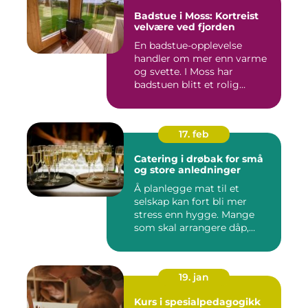
Badstue i Moss: Kortreist
velvære ved fjorden
En badstue-opplevelse
handler om mer enn varme
og svette. I Moss har
badstuen blitt et rolig
pustero...
17. feb
Catering i drøbak for små
og store anledninger
Å planlegge mat til et
selskap kan fort bli mer
stress enn hygge. Mange
som skal arrangere dåp,
konf...
19. jan
Kurs i spesialpedagogikk