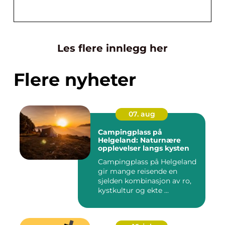
Les flere innlegg her
Flere nyheter
07. aug
Campingplass på
Helgeland: Naturnære
opplevelser langs kysten
Campingplass på Helgeland
gir mange reisende en
sjelden kombinasjon av ro,
kystkultur og ekte ...