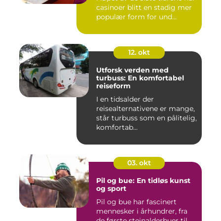
casinoer blitt en stadig mer
populær form for und...
12. okt
Utforsk verden med
turbuss: En komfortabel
reiseform
I en tidsalder der
reisealternativene er mange,
står turbuss som en pålitelig,
komfortab...
03. okt
Pil og bue: En tidløs kunst
og sport
Pil og bue har fascinert
mennesker i århundrer, fra
de første steinalderbuer til