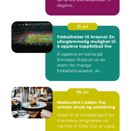
dagens...
31. jul
Fotballreiser til Arsenal: En
uforglemmelig mulighet til
å oppleve toppfotball live
Å oppleve en kamp på
Emirates Stadium er en
drøm for mange
fotballentusiaster. Ar...
05. jul
Restaurant i Asker: For
enhver smak og anledning
Asker er et område kjent for
sine vakre omgivelser og
nærhet til Oslo. Det er også...