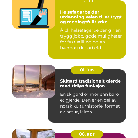
16. jul
Helsefagarbeider
utdanning veien til et trygt
og meningsfullt yrke
Å bli helsefagarbeider gir en
trygg jobb, gode muligheter
for fast stilling og en
hverdag der arbeid...
01. jun
Skigard tradisjonelt gjerde
med tidløs funksjon
En skigard er mer enn bare
et gjerde. Den er en del av
norsk kulturhistorie, formet
av natur, klima ...
08. apr