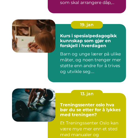
som skal arrangere dåp,
konf...
19. jan
Kurs i spesialpedagogikk
kunnskap som gjør en
forskjell i hverdagen
Barn og unge lærer på ulike
måter, og noen trenger mer
støtte enn andre for å trives
og utvikle seg....
13. jan
Treningssenter oslo hva
bør du se etter for å lykkes
med treningen?
Et Treningssenter Oslo kan
være mye mer enn et sted
med manualer og