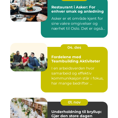
Restaurant i Asker: For
enhver smak og anledning
Asker er et område kjent for
sine vakre omgivelser og
nærhet til Oslo. Det er også...
04. des
Fordelene med
Teambuilding Aktiviteter
I en arbeidsverden hvor
samarbeid og effektiv
kommunikasjon står i fokus,
har mange bedrifter ...
01. nov
Underholdning til bryllup:
Gjør den store dagen