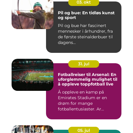
03. okt
Pil og bue: En tidløs kunst
og sport
Pil og bue har fascinert
mennesker i århundrer, fra
de første steinalderbuer til
dagens...
31. jul
Fotballreiser til Arsenal: En
uforglemmelig mulighet til
å oppleve toppfotball live
Å oppleve en kamp på
Emirates Stadium er en
drøm for mange
fotballentusiaster. Ar...
05. jul