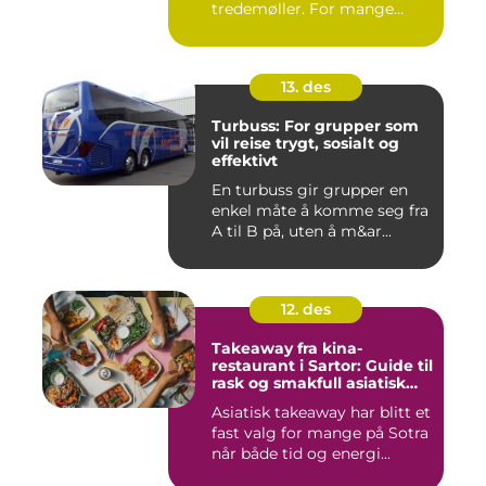
tredemøller. For mange
handler e...
13. des
Turbuss: For grupper som
vil reise trygt, sosialt og
effektivt
En turbuss gir grupper en
enkel måte å komme seg fra
A til B på, uten å m&ar...
12. des
Takeaway fra kina-
restaurant i Sartor: Guide til
rask og smakfull asiatisk
mat
Asiatisk takeaway har blitt et
fast valg for mange på Sotra
når både tid og energi...