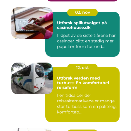
02. nov
Utforsk spillutvalget på
casinohouse.dk
I løpet av de siste tiårene har
casinoer blitt en stadig mer
populær form for und...
12. okt
Utforsk verden med
turbuss: En komfortabel
reiseform
I en tidsalder der
reisealternativene er mange,
står turbuss som en pålitelig,
komfortab...