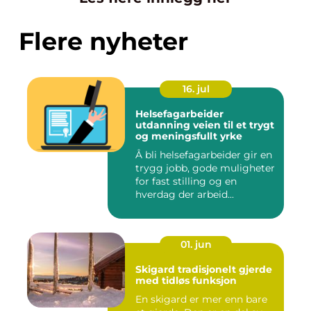
Flere nyheter
16. jul
Helsefagarbeider
utdanning veien til et trygt
og meningsfullt yrke
Å bli helsefagarbeider gir en
trygg jobb, gode muligheter
for fast stilling og en
hverdag der arbeid...
01. jun
Skigard tradisjonelt gjerde
med tidløs funksjon
En skigard er mer enn bare