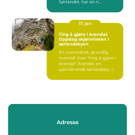
Sørlandet, har en ri...
17. jan
Ting å gjøre i Arendal:
Oppdag skjønnheten i
sørlandsbyen
En overordnet, grundig
oversikt over "ting å gjøre i
Arendal" Arendal, en
sjarmerende sørlandsby, l...
Adresse