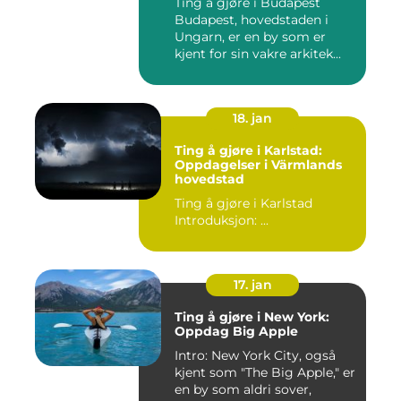
Ting å gjøre i Budapest
Budapest, hovedstaden i
Ungarn, er en by som er
kjent for sin vakre arkitek...
18. jan
Ting å gjøre i Karlstad:
Oppdagelser i Värmlands
hovedstad
Ting å gjøre i Karlstad
Introduksjon: ...
17. jan
Ting å gjøre i New York:
Oppdag Big Apple
Intro: New York City, også
kjent som "The Big Apple," er
en by som aldri sover,