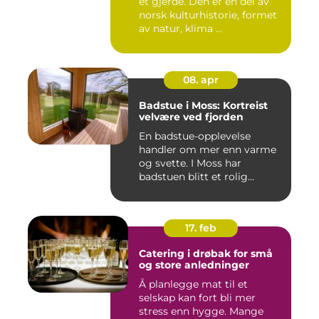
et gjerde. Den er en del av
norsk kulturhistorie, formet
av natur, klima ...
08. apr
Badstue i Moss: Kortreist
velvære ved fjorden
En badstue-opplevelse
handler om mer enn varme
og svette. I Moss har
badstuen blitt et rolig
pustero...
17. feb
Catering i drøbak for små
og store anledninger
Å planlegge mat til et
selskap kan fort bli mer
stress enn hygge. Mange