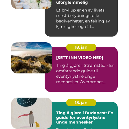
uforglemmelig
Et bryllup er en av livets
mest betydningsfulle
begivenheter, en feiring av
kjærlighet og et l...
18. jan
[SETT INN VIDEO HER]
Ting å gjøre i Strømstad - En
omfattende guide til
eventyrlystne unge
mennesker Overordnet
oversikt...
18. jan
Ting å gjøre i Budapest: En
guide for eventyrlystne
unge mennesker