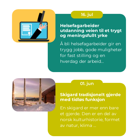
16. jul
Helsefagarbeider
utdanning veien til et trygt
og meningsfullt yrke
Å bli helsefagarbeider gir en
trygg jobb, gode muligheter
for fast stilling og en
hverdag der arbeid...
01. jun
Skigard tradisjonelt gjerde
med tidløs funksjon
En skigard er mer enn bare
et gjerde. Den er en del av
norsk kulturhistorie, formet
av natur, klima ...