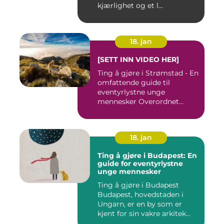
kjærlighet og et l...
18. jan
[SETT INN VIDEO HER]
Ting å gjøre i Strømstad - En
omfattende guide til
eventyrlystne unge
mennesker Overordnet
oversikt...
18. jan
Ting å gjøre i Budapest: En
guide for eventyrlystne
unge mennesker
Ting å gjøre i Budapest
Budapest, hovedstaden i
Ungarn, er en by som er
kjent for sin vakre arkitek...