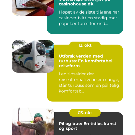
casinohouse.dk
I løpet av de siste tiårene har
casinoer blitt en stadig mer
populær form for und...
12. okt
Utforsk verden med
turbuss: En komfortabel
reiseform
I en tidsalder der
reisealternativene er mange,
står turbuss som en pålitelig,
komfortab...
03. okt
Pil og bue: En tidløs kunst
og sport