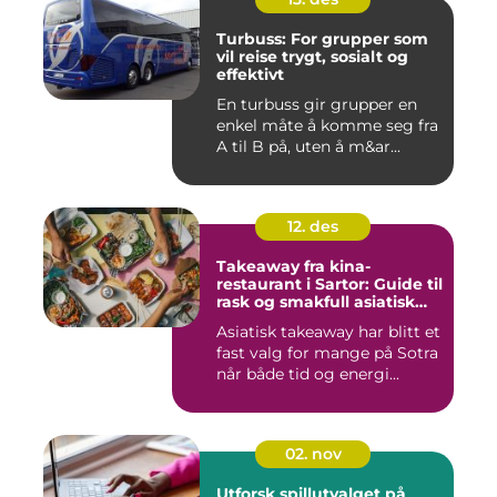
Turbuss: For grupper som
vil reise trygt, sosialt og
effektivt
En turbuss gir grupper en
enkel måte å komme seg fra
A til B på, uten å m&ar...
12. des
Takeaway fra kina-
restaurant i Sartor: Guide til
rask og smakfull asiatisk
mat
Asiatisk takeaway har blitt et
fast valg for mange på Sotra
når både tid og energi...
02. nov
Utforsk spillutvalget på