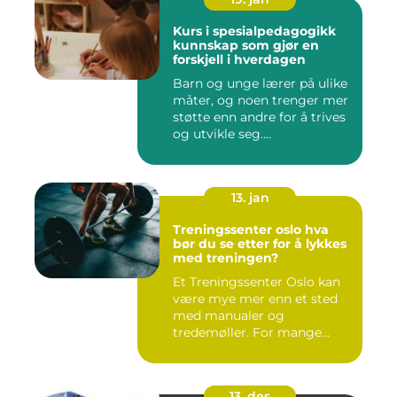
Kurs i spesialpedagogikk
kunnskap som gjør en
forskjell i hverdagen
Barn og unge lærer på ulike
måter, og noen trenger mer
støtte enn andre for å trives
og utvikle seg....
13. jan
Treningssenter oslo hva
bør du se etter for å lykkes
med treningen?
Et Treningssenter Oslo kan
være mye mer enn et sted
med manualer og
tredemøller. For mange
handler e...
13. des