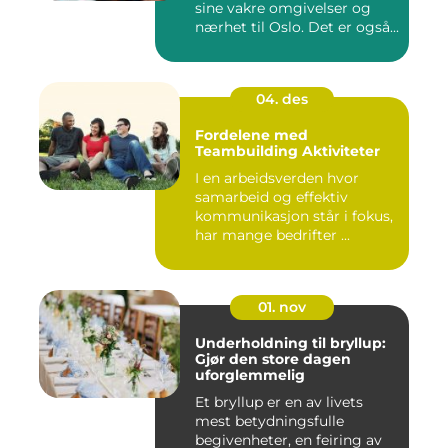
sine vakre omgivelser og
nærhet til Oslo. Det er også...
04. des
Fordelene med
Teambuilding Aktiviteter
I en arbeidsverden hvor
samarbeid og effektiv
kommunikasjon står i fokus,
har mange bedrifter ...
01. nov
Underholdning til bryllup:
Gjør den store dagen
uforglemmelig
Et bryllup er en av livets
mest betydningsfulle
begivenheter, en feiring av