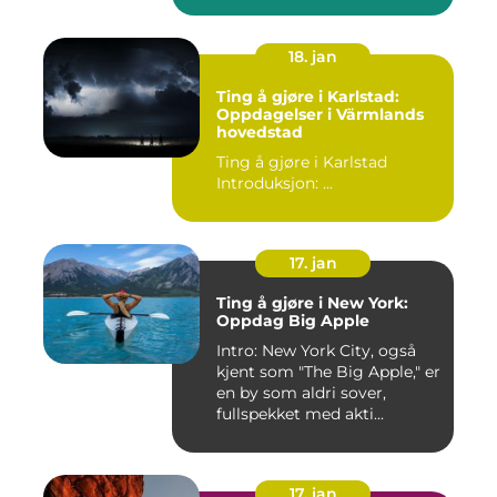
18. jan
Ting å gjøre i Karlstad:
Oppdagelser i Värmlands
hovedstad
Ting å gjøre i Karlstad
Introduksjon: ...
17. jan
Ting å gjøre i New York:
Oppdag Big Apple
Intro: New York City, også
kjent som "The Big Apple," er
en by som aldri sover,
fullspekket med akti...
17. jan