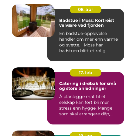
08. apr
Badstue i Moss: Kortreist
velvære ved fjorden
En badstue-opplevelse
handler om mer enn varme
og svette. I Moss har
badstuen blitt et rolig
pustero...
17. feb
Catering i drøbak for små
og store anledninger
Å planlegge mat til et
selskap kan fort bli mer
stress enn hygge. Mange
som skal arrangere dåp,
konf...
19. jan