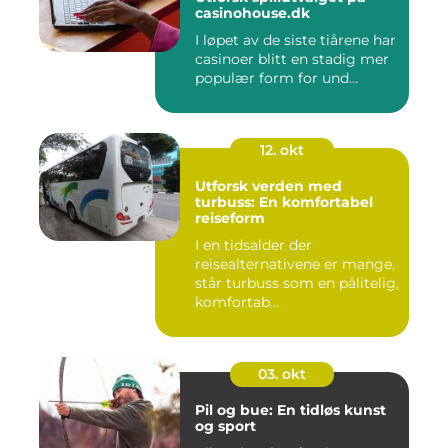
casinohouse.dk
I løpet av de siste tiårene har
casinoer blitt en stadig mer
populær form for und...
12. okt
Utforsk verden med
turbuss: En komfortabel
reiseform
I en tidsalder der
reisealternativene er mange,
står turbuss som en pålitelig,
komfortab...
03. okt
Pil og bue: En tidløs kunst
og sport