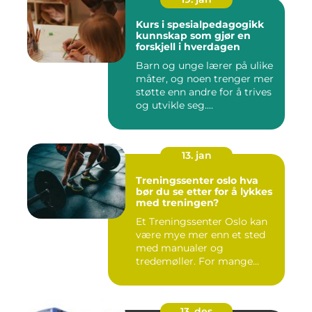
Kurs i spesialpedagogikk
kunnskap som gjør en
forskjell i hverdagen
Barn og unge lærer på ulike
måter, og noen trenger mer
støtte enn andre for å trives
og utvikle seg....
13. jan
Treningssenter oslo hva
bør du se etter for å lykkes
med treningen?
Et Treningssenter Oslo kan
være mye mer enn et sted
med manualer og
tredemøller. For mange
handler e...
13. des