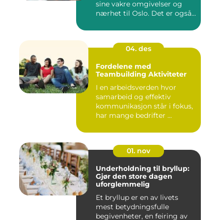
sine vakre omgivelser og
nærhet til Oslo. Det er også...
04. des
Fordelene med
Teambuilding Aktiviteter
I en arbeidsverden hvor
samarbeid og effektiv
kommunikasjon står i fokus,
har mange bedrifter ...
01. nov
Underholdning til bryllup:
Gjør den store dagen
uforglemmelig
Et bryllup er en av livets
mest betydningsfulle
begivenheter, en feiring av