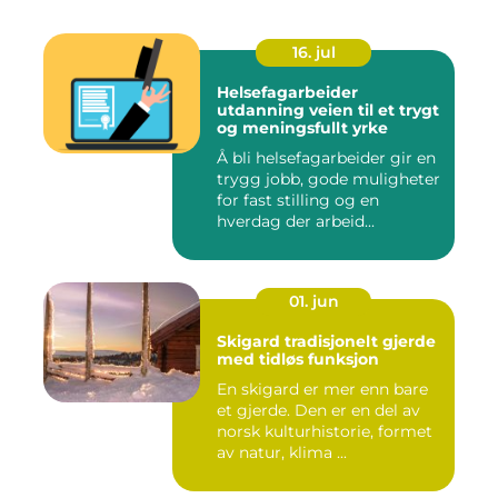
16. jul
Helsefagarbeider
utdanning veien til et trygt
og meningsfullt yrke
Å bli helsefagarbeider gir en
trygg jobb, gode muligheter
for fast stilling og en
hverdag der arbeid...
01. jun
Skigard tradisjonelt gjerde
med tidløs funksjon
En skigard er mer enn bare
et gjerde. Den er en del av
norsk kulturhistorie, formet
av natur, klima ...