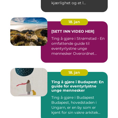
kjærlighet og et l...
18. jan
[SETT INN VIDEO HER]
Ting å gjøre i Strømstad - En
omfattende guide til
eventyrlystne unge
mennesker Overordnet
oversikt...
18. jan
Ting å gjøre i Budapest: En
guide for eventyrlystne
unge mennesker
Ting å gjøre i Budapest
Budapest, hovedstaden i
Ungarn, er en by som er
kjent for sin vakre arkitek...