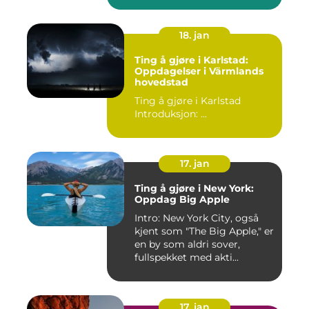
18. jan
Ting å gjøre i Karlstad:
Oppdagelser i Värmlands
hovedstad
Ting å gjøre i Karlstad
Introduksjon: ...
17. jan
Ting å gjøre i New York:
Oppdag Big Apple
Intro: New York City, også
kjent som "The Big Apple," er
en by som aldri sover,
fullspekket med akti...
17. jan