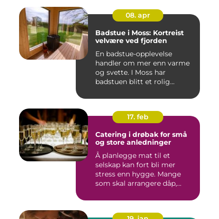
08. apr
Badstue i Moss: Kortreist
velvære ved fjorden
En badstue-opplevelse
handler om mer enn varme
og svette. I Moss har
badstuen blitt et rolig
pustero...
17. feb
Catering i drøbak for små
og store anledninger
Å planlegge mat til et
selskap kan fort bli mer
stress enn hygge. Mange
som skal arrangere dåp,
konf...
19. jan