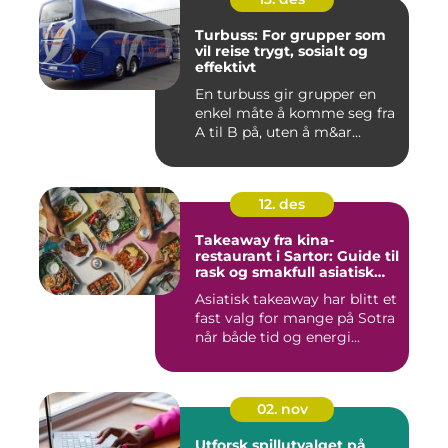
Turbuss: For grupper som
vil reise trygt, sosialt og
effektivt
En turbuss gir grupper en
enkel måte å komme seg fra
A til B på, uten å m&ar...
12. des
Takeaway fra kina-
restaurant i Sartor: Guide til
rask og smakfull asiatisk
mat
Asiatisk takeaway har blitt et
fast valg for mange på Sotra
når både tid og energi...
02. nov
Utforsk spillutvalget på