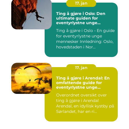
17. jan
Ting å gjøre i Oslo: Den
ultimate guiden for
eventyrlystne unge
mennesker
Ting å gjøre i Oslo - En guide
for eventyrlystne unge
mennesker Innledning: Oslo,
hovedstaden i Nor...
17. jan
Ting å gjøre i Arendal: En
omfattende guide for
eventyrlystne unge
mennesker
Overordnet oversikt over
ting å gjøre i Arendal
Arendal, en idyllisk kystby på
Sørlandet, har en ri...