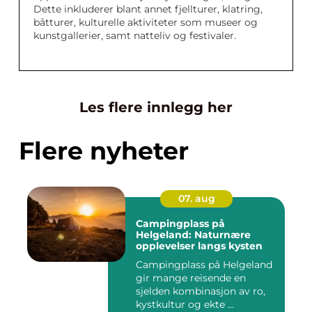
Dette inkluderer blant annet fjellturer, klatring,
båtturer, kulturelle aktiviteter som museer og
kunstgallerier, samt natteliv og festivaler.
Les flere innlegg her
Flere nyheter
07. aug
Campingplass på
Helgeland: Naturnære
opplevelser langs kysten
Campingplass på Helgeland
gir mange reisende en
sjelden kombinasjon av ro,
kystkultur og ekte ...