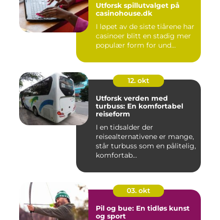
Utforsk spillutvalget på
casinohouse.dk
I løpet av de siste tiårene har
casinoer blitt en stadig mer
populær form for und...
12. okt
Utforsk verden med
turbuss: En komfortabel
reiseform
I en tidsalder der
reisealternativene er mange,
står turbuss som en pålitelig,
komfortab...
03. okt
Pil og bue: En tidløs kunst
og sport