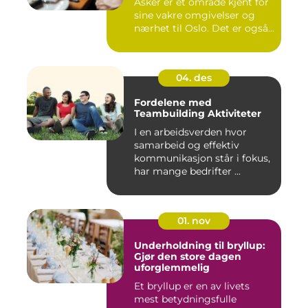
Asker er et område kjent for
sine vakre omgivelser og
nærhet til Oslo. Det er også...
04. des
Fordelene med
Teambuilding Aktiviteter
I en arbeidsverden hvor
samarbeid og effektiv
kommunikasjon står i fokus,
har mange bedrifter ...
01. nov
Underholdning til bryllup:
Gjør den store dagen
uforglemmelig
Et bryllup er en av livets
mest betydningsfulle