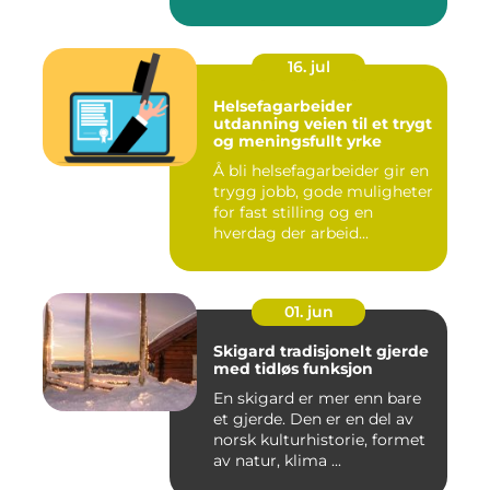
16. jul
Helsefagarbeider
utdanning veien til et trygt
og meningsfullt yrke
Å bli helsefagarbeider gir en
trygg jobb, gode muligheter
for fast stilling og en
hverdag der arbeid...
01. jun
Skigard tradisjonelt gjerde
med tidløs funksjon
En skigard er mer enn bare
et gjerde. Den er en del av
norsk kulturhistorie, formet
av natur, klima ...