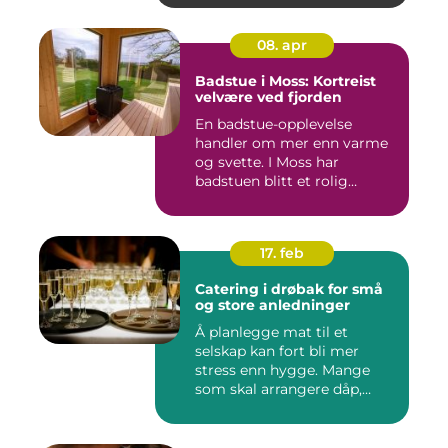
08. apr
Badstue i Moss: Kortreist
velvære ved fjorden
En badstue-opplevelse
handler om mer enn varme
og svette. I Moss har
badstuen blitt et rolig
pustero...
17. feb
Catering i drøbak for små
og store anledninger
Å planlegge mat til et
selskap kan fort bli mer
stress enn hygge. Mange
som skal arrangere dåp,
konf...