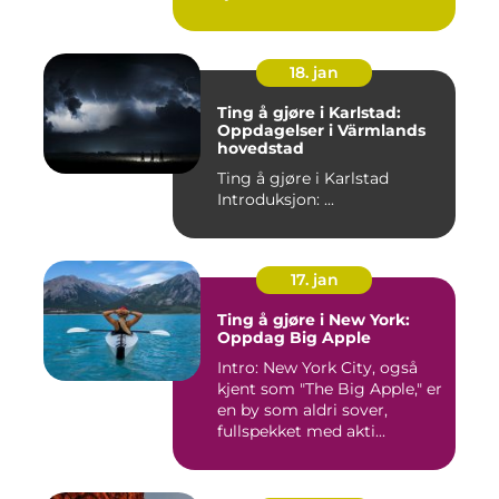
18. jan
Ting å gjøre i Karlstad:
Oppdagelser i Värmlands
hovedstad
Ting å gjøre i Karlstad
Introduksjon: ...
17. jan
Ting å gjøre i New York:
Oppdag Big Apple
Intro: New York City, også
kjent som "The Big Apple," er
en by som aldri sover,
fullspekket med akti...