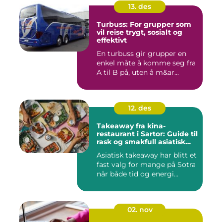
13. des
Turbuss: For grupper som
vil reise trygt, sosialt og
effektivt
En turbuss gir grupper en
enkel måte å komme seg fra
A til B på, uten å m&ar...
12. des
Takeaway fra kina-
restaurant i Sartor: Guide til
rask og smakfull asiatisk
mat
Asiatisk takeaway har blitt et
fast valg for mange på Sotra
når både tid og energi...
02. nov