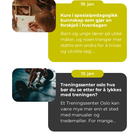
19. jan
Kurs i spesialpedagogikk
kunnskap som gjør en
forskjell i hverdagen
Barn og unge lærer på ulike
måter, og noen trenger mer
støtte enn andre for å trives
og utvikle seg....
13. jan
Treningssenter oslo hva
bør du se etter for å lykkes
med treningen?
Et Treningssenter Oslo kan
være mye mer enn et sted
med manualer og
tredemøller. For mange
handler e...