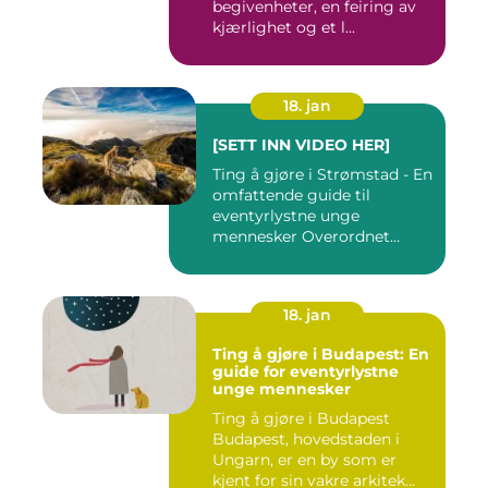
begivenheter, en feiring av
kjærlighet og et l...
18. jan
[SETT INN VIDEO HER]
Ting å gjøre i Strømstad - En
omfattende guide til
eventyrlystne unge
mennesker Overordnet
oversikt...
18. jan
Ting å gjøre i Budapest: En
guide for eventyrlystne
unge mennesker
Ting å gjøre i Budapest
Budapest, hovedstaden i
Ungarn, er en by som er
kjent for sin vakre arkitek...