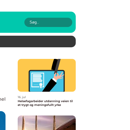
16. jul
nel
Helsefagarbeider utdanning veien til
et trygt og meningsfullt yrke