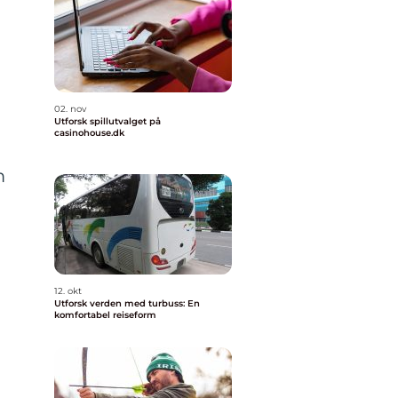
02. nov
Utforsk spillutvalget på
casinohouse.dk
m
12. okt
Utforsk verden med turbuss: En
komfortabel reiseform