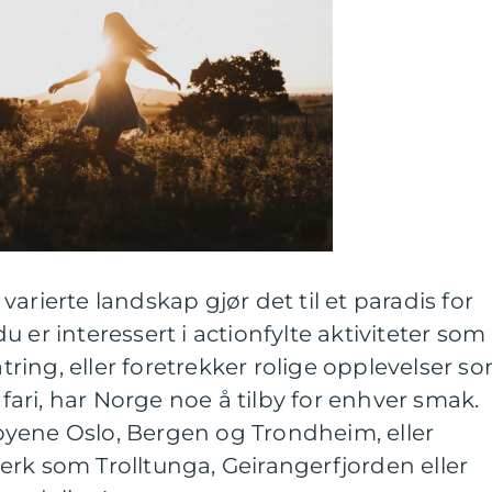
arierte landskap gjør det til et paradis for
 er interessert i actionfylte aktiviteter som
atring, eller foretrekker rolige opplevelser s
safari, har Norge noe å tilby for enhver smak.
yene Oslo, Bergen og Trondheim, eller
rk som Trolltunga, Geirangerfjorden eller