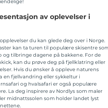
uendelige!
sentasjon av oplevelser i
opplevelser du kan glede deg over i Norge.
ster kan ta turen til populære skisentre so
ilo og tilbringe dagene på bakkene. For de
kick, kan du prøve deg på fjellklatring eller
elser. Hvis du ønsker å oppleve naturens
a en fjellvandring eller sykkeltur i
nsafari og hvalsafari er også populære
ere. La deg inspirere av Nordlys som maler
er midnattssolen som holder landet lyst
nettene.