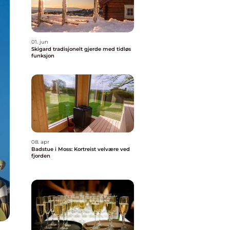
01. jun
Skigard tradisjonelt gjerde med tidløs
funksjon
08. apr
Badstue i Moss: Kortreist velvære ved
fjorden