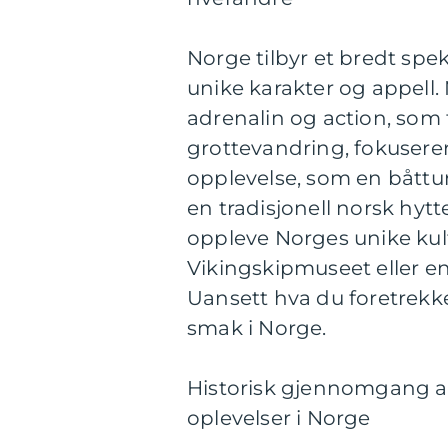
Norge tilbyr et bredt spe
unike karakter og appell
adrenalin og action, som f
grottevandring, fokusere
opplevelse, som en båttur 
en tradisjonell norsk hyt
oppleve Norges unike kult
Vikingskipmuseet eller en
Uansett hva du foretrekke
smak i Norge.
Historisk gjennomgang av
oplevelser i Norge