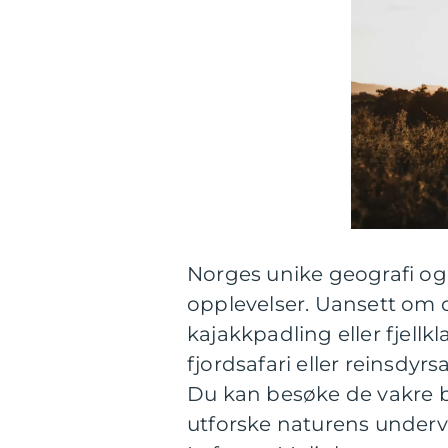
Norges unike geografi og v
opplevelser. Uansett om du
kajakkpadling eller fjellkl
fjordsafari eller reinsdyr
Du kan besøke de vakre b
utforske naturens underve