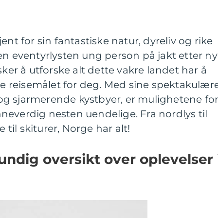
ent for sin fantastiske natur, dyreliv og rike
en eventyrlysten ung person på jakt etter n
sker å utforske alt dette vakre landet har å
kte reisemålet for deg. Med sine spektakulær
l og sjarmerende kystbyer, er mulighetene for
everdig nesten uendelige. Fra nordlys til
 til skiturer, Norge har alt!
undig oversikt over oplevelser 