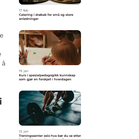
17. feb
Catering i drøbak for små og store
anledninger
ye
e
 å
19. jan
Kurs i spesialpedagogikk kunnskap
som gjør en forskjell i hverdagen
i
13. jan
Treningssenter oslo hva bør du se etter