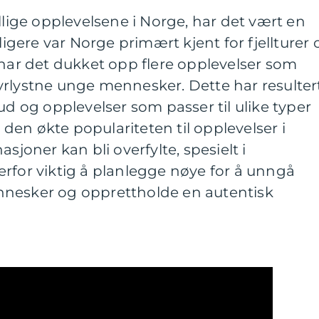
llige opplevelsene i Norge, har det vært en
dligere var Norge primært kjent for fjellturer 
 har det dukket opp flere opplevelser som
rlystne unge mennesker. Dette har resultert
ud og opplevelser som passer til ulike typer
en økte populariteten til opplevelser i
sjoner kan bli overfylte, spesielt i
rfor viktig å planlegge nøye for å unngå
nnesker og opprettholde en autentisk