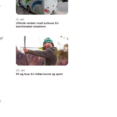
r
12. okt
Utforsk verden med turbuss: En
komfortabel reiseform
er
03. okt
Pil og bue: En tidløs kunst og sport
e