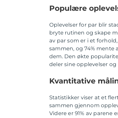
Populære oplevels
Oplevelser for par blir st
bryte rutinen og skape m
av par som er i et forhol
sammen, og 74% mente at 
dem. Den økte popularitet
deler sine opplevelser og 
Kvantitative måli
Statistikker viser at et fle
sammen gjennom opplevels
Videre er 91% av parene e