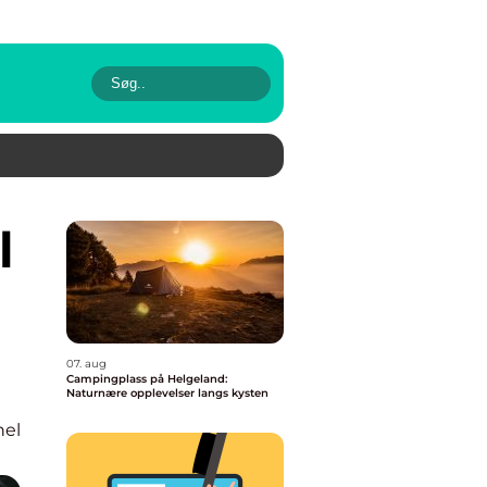
07. aug
Campingplass på Helgeland:
Naturnære opplevelser langs kysten
nel