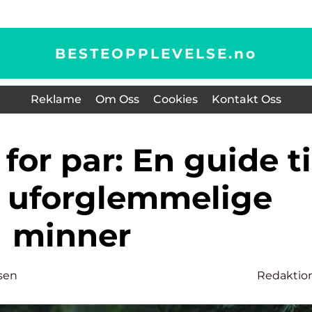
BESTEOPPLEVELSE.
no
Reklame
Om Oss
Cookies
Kontakt Oss
 uforglemmelige
minner
sen
Redaktio