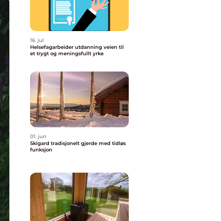
16. jul
Helsefagarbeider utdanning veien til
et trygt og meningsfullt yrke
01. jun
Skigard tradisjonelt gjerde med tidløs
funksjon