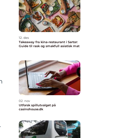
12. des
Takeaway fra kina-restaurant i Sartor:
Guide til rask og smakfull asiatisk mat
n
02. nov
Utforsk spillutvalget på
casinohouse.dk
r