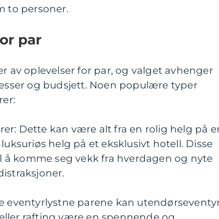
m to personer.
or par
er av oplevelser for par, og valget avhenger
resser og budsjett. Noen populære typer
rer:
r: Dette kan være alt fra en rolig helg på e
en luksuriøs helg på et eksklusivt hotell. Disse
til å komme seg vekk fra hverdagen og nyte
istraksjoner.
de eventyrlystne parene kan utendørseventy
g eller rafting være en spennende og