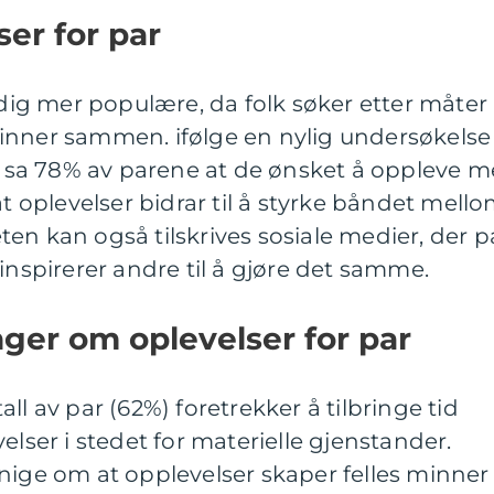
er for par
adig mer populære, da folk søker etter måter
inner sammen. ifølge en nylig undersøkelse
d, sa 78% av parene at de ønsket å oppleve m
oplevelser bidrar til å styrke båndet mell
en kan også tilskrives sosiale medier, der p
inspirerer andre til å gjøre det samme.
nger om oplevelser for par
rtall av par (62%) foretrekker å tilbringe tid
er i stedet for materielle gjenstander.
nige om at opplevelser skaper felles minner