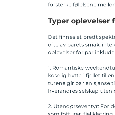
forsterke følelsene mello
Typer oplevelser f
Det finnes et bredt spekt
ofte av parets smak, inte
oplevelser for par inklude
1. Romantiske weekendture
koselig hytte i fjellet til 
turene gir par en sjanse 
hverandres selskap uten d
2. Utendørseventyr: For 
som fotturer, fjellklatrin