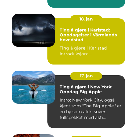
18. jan
Ting å gjøre i Karlstad:
Oppdagelser i Värmlands
hovedstad
Ting å gjøre i Karlstad
Introduksjon: ...
17. jan
Ting å gjøre i New York:
Oppdag Big Apple
Intro: New York City, også
kjent som "The Big Apple," er
en by som aldri sover,
fullspekket med akti...