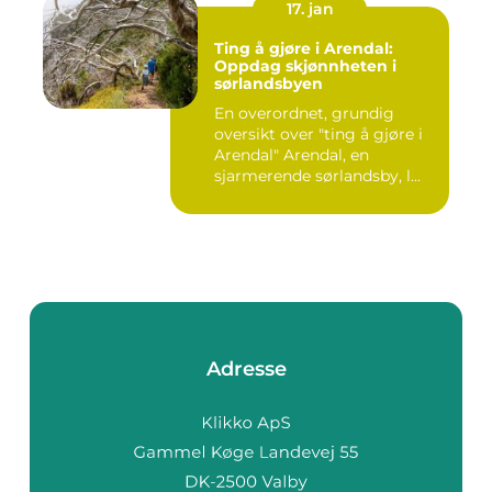
17. jan
Ting å gjøre i Arendal:
Oppdag skjønnheten i
sørlandsbyen
En overordnet, grundig
oversikt over "ting å gjøre i
Arendal" Arendal, en
sjarmerende sørlandsby, l...
Adresse