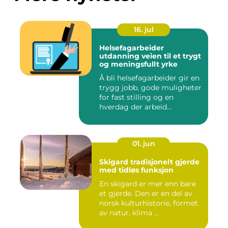
16. jul
Helsefagarbeider
utdanning veien til et trygt
og meningsfullt yrke
Å bli helsefagarbeider gir en
trygg jobb, gode muligheter
for fast stilling og en
hverdag der arbeid...
01. jun
Skigard tradisjonelt gjerde
med tidløs funksjon
En skigard er mer enn bare
et gjerde. Den er en del av
norsk kulturhistorie, formet
av natur, klima ...