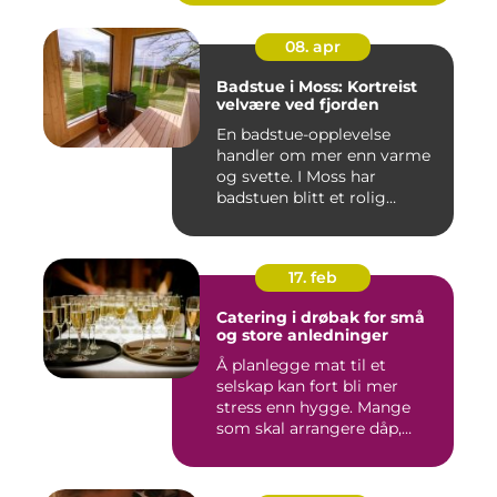
08. apr
Badstue i Moss: Kortreist
velvære ved fjorden
En badstue-opplevelse
handler om mer enn varme
og svette. I Moss har
badstuen blitt et rolig
pustero...
17. feb
Catering i drøbak for små
og store anledninger
Å planlegge mat til et
selskap kan fort bli mer
stress enn hygge. Mange
som skal arrangere dåp,
konf...