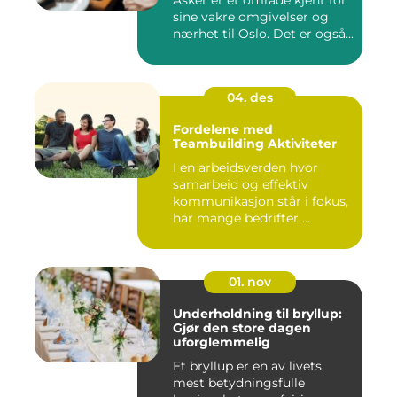
sine vakre omgivelser og
nærhet til Oslo. Det er også...
04. des
Fordelene med
Teambuilding Aktiviteter
I en arbeidsverden hvor
samarbeid og effektiv
kommunikasjon står i fokus,
har mange bedrifter ...
01. nov
Underholdning til bryllup:
Gjør den store dagen
uforglemmelig
Et bryllup er en av livets
mest betydningsfulle