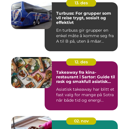
13. des
Turbuss: For grupper som
vil reise trygt, sosialt og
effektivt
En turbuss gir grupper en
enkel måte å komme seg fra
A til B på, uten å m&ar...
12. des
Takeaway fra kina-
restaurant i Sartor: Guide til
rask og smakfull asiatisk
mat
Asiatisk takeaway har blitt et
fast valg for mange på Sotra
når både tid og energi...
02. nov