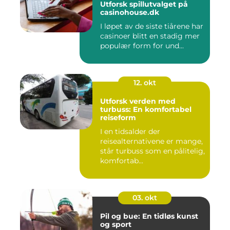
Utforsk spillutvalget på
casinohouse.dk
I løpet av de siste tiårene har
casinoer blitt en stadig mer
populær form for und...
12. okt
Utforsk verden med
turbuss: En komfortabel
reiseform
I en tidsalder der
reisealternativene er mange,
står turbuss som en pålitelig,
komfortab...
03. okt
Pil og bue: En tidløs kunst
og sport