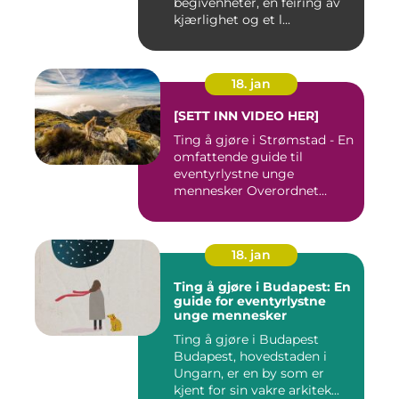
begivenheter, en feiring av
kjærlighet og et l...
18. jan
[SETT INN VIDEO HER]
Ting å gjøre i Strømstad - En
omfattende guide til
eventyrlystne unge
mennesker Overordnet
oversikt...
18. jan
Ting å gjøre i Budapest: En
guide for eventyrlystne
unge mennesker
Ting å gjøre i Budapest
Budapest, hovedstaden i
Ungarn, er en by som er
kjent for sin vakre arkitek...