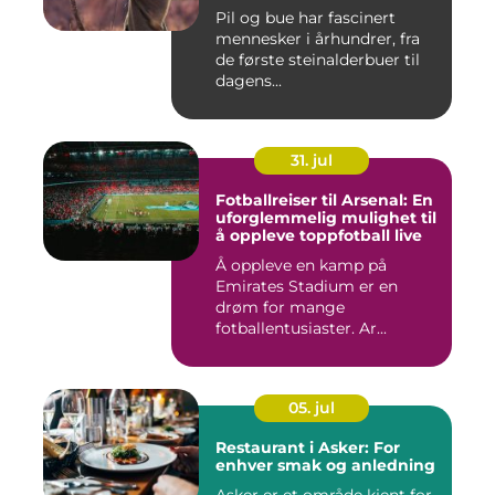
Pil og bue har fascinert
mennesker i århundrer, fra
de første steinalderbuer til
dagens...
31. jul
Fotballreiser til Arsenal: En
uforglemmelig mulighet til
å oppleve toppfotball live
Å oppleve en kamp på
Emirates Stadium er en
drøm for mange
fotballentusiaster. Ar...
05. jul
Restaurant i Asker: For
enhver smak og anledning
Asker er et område kjent for