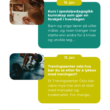
19. jan
Kurs i spesialpedagogikk
kunnskap som gjør en
forskjell i hverdagen
Barn og unge lærer på ulike
måter, og noen trenger mer
støtte enn andre for å trives
og utvikle seg....
13. jan
Treningssenter oslo hva
bør du se etter for å lykkes
med treningen?
Et Treningssenter Oslo kan
være mye mer enn et sted
med manualer og
tredemøller. For mange
handler e...