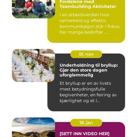
Fordelene med
Teambuilding Aktiviteter
I en arbeidsverden hvor
samarbeid og effektiv
kommunikasjon står i fokus,
har mange bedrifter ...
01. nov
Underholdning til bryllup:
Gjør den store dagen
uforglemmelig
Et bryllup er en av livets
mest betydningsfulle
begivenheter, en feiring av
kjærlighet og et l...
18. jan
[SETT INN VIDEO HER]