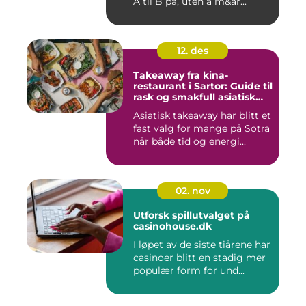
A til B på, uten å m&ar...
12. des
Takeaway fra kina-
restaurant i Sartor: Guide til
rask og smakfull asiatisk
mat
Asiatisk takeaway har blitt et
fast valg for mange på Sotra
når både tid og energi...
02. nov
Utforsk spillutvalget på
casinohouse.dk
I løpet av de siste tiårene har
casinoer blitt en stadig mer
populær form for und...