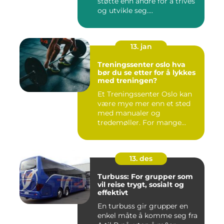
støtte enn andre for å trives
og utvikle seg....
13. jan
Treningssenter oslo hva
bør du se etter for å lykkes
med treningen?
Et Treningssenter Oslo kan
være mye mer enn et sted
med manualer og
tredemøller. For mange
handler e...
13. des
Turbuss: For grupper som
vil reise trygt, sosialt og
effektivt
En turbuss gir grupper en
enkel måte å komme seg fra