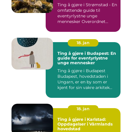
Ting å gjøre i Strømstad - En
omfattende guide til
eventyrlystne unge
mennesker Overordnet
oversikt...
18. jan
Ting å gjøre i Budapest: En
guide for eventyrlystne
unge mennesker
Ting å gjøre i Budapest
Budapest, hovedstaden i
Ungarn, er en by som er
kjent for sin vakre arkitek...
18. jan
Ting å gjøre i Karlstad:
Oppdagelser i Värmlands
hovedstad