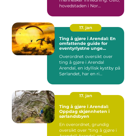
mennesker Innledning: Oslo,
hovedstaden i Nor...
17. jan
Ting å gjøre i Arendal: En
omfattende guide for
eventyrlystne unge
mennesker
Overordnet oversikt over
ting å gjøre i Arendal
Arendal, en idyllisk kystby på
Sørlandet, har en ri...
17. jan
Ting å gjøre i Arendal:
Oppdag skjønnheten i
sørlandsbyen
En overordnet, grundig
oversikt over "ting å gjøre i