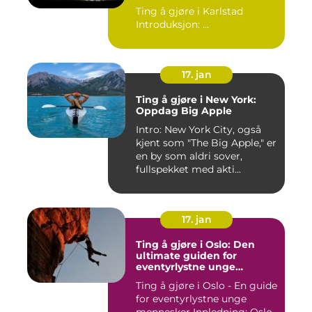
Ting å gjøre i Karlstad
Introduksjon: ...
17. jan
Ting å gjøre i New York:
Oppdag Big Apple
Intro: New York City, også
kjent som "The Big Apple," er
en by som aldri sover,
fullspekket med akti...
17. jan
Ting å gjøre i Oslo: Den
ultimate guiden for
eventyrlystne unge
mennesker
Ting å gjøre i Oslo - En guide
for eventyrlystne unge