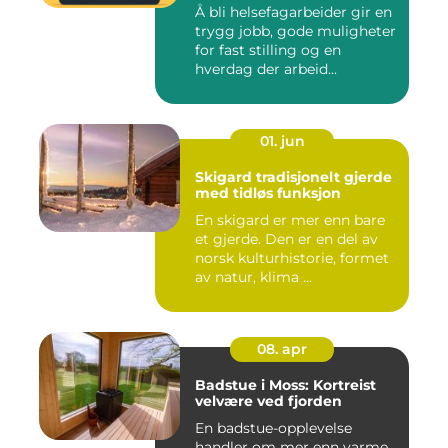
Å bli helsefagarbeider gir en
trygg jobb, gode muligheter
for fast stilling og en
hverdag der arbeid...
01. jun
Skigard tradisjonelt gjerde
med tidløs funksjon
En skigard er mer enn bare
et gjerde. Den er en del av
norsk kulturhistorie, formet
av natur, klima ...
08. apr
Badstue i Moss: Kortreist
velvære ved fjorden
En badstue-opplevelse
handler om mer enn varme