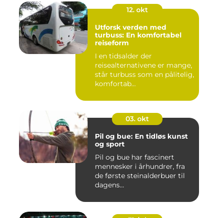
12. okt
Utforsk verden med
turbuss: En komfortabel
reiseform
I en tidsalder der
reisealternativene er mange,
står turbuss som en pålitelig,
komfortab...
03. okt
Pil og bue: En tidløs kunst
og sport
Pil og bue har fascinert
mennesker i århundrer, fra
de første steinalderbuer til
dagens...