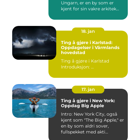
Ungarn, er en by som er
kjent for sin vakre arkitek...
18. jan
Ting å gjøre i Karlstad:
Oppdagelser i Värmlands
hovedstad
Ting å gjøre i Karlstad
Introduksjon: ...
17. jan
Ting å gjøre i New York:
Oppdag Big Apple
Intro: New York City, også
kjent som "The Big Apple," er
en by som aldri sover,
fullspekket med akti...