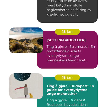
Et bryllup er en av livets
mest betydningsfulle
begivenheter, en feiring av
kjærlighet og et l...
18. jan
[SETT INN VIDEO HER]
Ting å gjøre i Strømstad - En
omfattende guide til
eventyrlystne unge
mennesker Overordnet
oversikt...
18. jan
Ting å gjøre i Budapest: En
guide for eventyrlystne
unge mennesker
Ting å gjøre i Budapest
Budapest, hovedstaden i