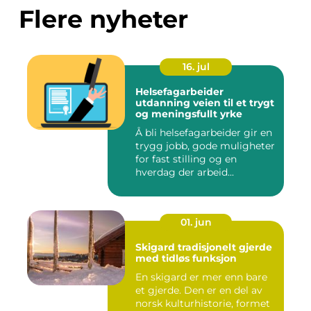
Flere nyheter
16. jul
Helsefagarbeider
utdanning veien til et trygt
og meningsfullt yrke
Å bli helsefagarbeider gir en
trygg jobb, gode muligheter
for fast stilling og en
hverdag der arbeid...
01. jun
Skigard tradisjonelt gjerde
med tidløs funksjon
En skigard er mer enn bare
et gjerde. Den er en del av
norsk kulturhistorie, formet