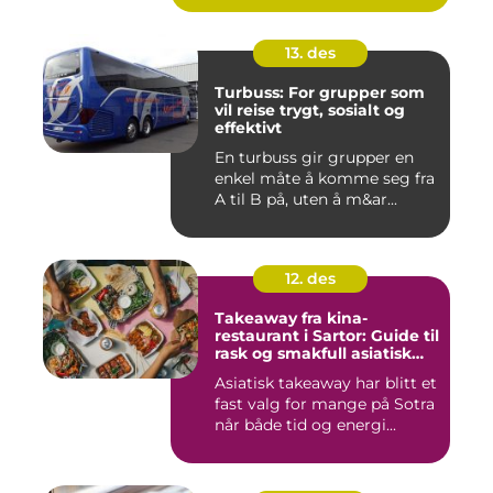
13. des
Turbuss: For grupper som
vil reise trygt, sosialt og
effektivt
En turbuss gir grupper en
enkel måte å komme seg fra
A til B på, uten å m&ar...
12. des
Takeaway fra kina-
restaurant i Sartor: Guide til
rask og smakfull asiatisk
mat
Asiatisk takeaway har blitt et
fast valg for mange på Sotra
når både tid og energi...