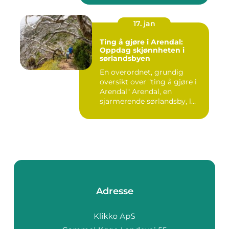
17. jan
Ting å gjøre i Arendal:
Oppdag skjønnheten i
sørlandsbyen
En overordnet, grundig
oversikt over "ting å gjøre i
Arendal" Arendal, en
sjarmerende sørlandsby, l...
Adresse