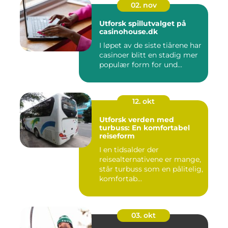
02. nov
Utforsk spillutvalget på
casinohouse.dk
I løpet av de siste tiårene har
casinoer blitt en stadig mer
populær form for und...
12. okt
Utforsk verden med
turbuss: En komfortabel
reiseform
I en tidsalder der
reisealternativene er mange,
står turbuss som en pålitelig,
komfortab...
03. okt