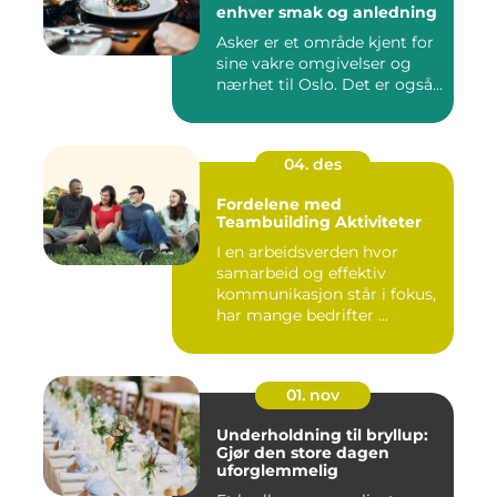
enhver smak og anledning
Asker er et område kjent for
sine vakre omgivelser og
nærhet til Oslo. Det er også...
04. des
Fordelene med
Teambuilding Aktiviteter
I en arbeidsverden hvor
samarbeid og effektiv
kommunikasjon står i fokus,
har mange bedrifter ...
01. nov
Underholdning til bryllup:
Gjør den store dagen
uforglemmelig