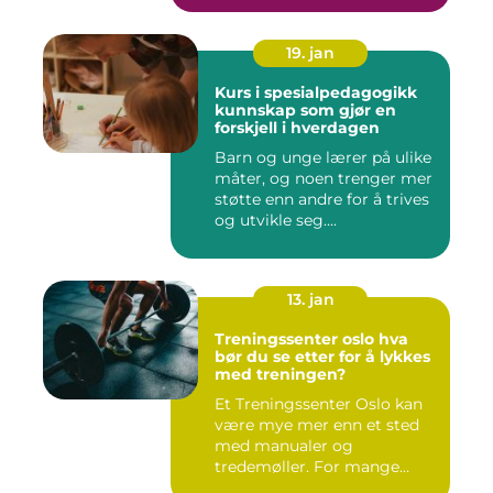
19. jan
Kurs i spesialpedagogikk
kunnskap som gjør en
forskjell i hverdagen
Barn og unge lærer på ulike
måter, og noen trenger mer
støtte enn andre for å trives
og utvikle seg....
13. jan
Treningssenter oslo hva
bør du se etter for å lykkes
med treningen?
Et Treningssenter Oslo kan
være mye mer enn et sted
med manualer og
tredemøller. For mange
handler e...