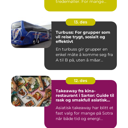
tredemøller. For mange
handler e...
13. des
Turbuss: For grupper som
vil reise trygt, sosialt og
effektivt
En turbuss gir grupper en
enkel måte å komme seg fra
A til B på, uten å m&ar...
12. des
Takeaway fra kina-
restaurant i Sartor: Guide til
rask og smakfull asiatisk
mat
Asiatisk takeaway har blitt et
fast valg for mange på Sotra
når både tid og energi...