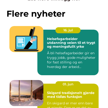
Flere nyheter
16. jul
Helsefagarbeider
utdanning veien til et trygt
og meningsfullt yrke
Å bli helsefagarbeider gir en
trygg jobb, gode muligheter
for fast stilling og en
hverdag der arbeid...
01. jun
Skigard tradisjonelt gjerde
med tidløs funksjon
En skigard er mer enn bare
et gjerde. Den er en del av