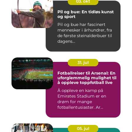
03. okt
Pil og bue: En tidløs kunst
og sport
Pil og bue har fascinert
mennesker i århundrer, fra
de første steinalderbuer til
dagens...
31. jul
Fotballreiser til Arsenal: En
uforglemmelig mulighet til
å oppleve toppfotball live
Å oppleve en kamp på
Emirates Stadium er en
drøm for mange
fotballentusiaster. Ar...
05. jul