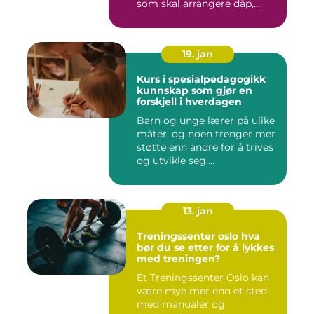
som skal arrangere dåp,
konf...
19. jan
Kurs i spesialpedagogikk
kunnskap som gjør en
forskjell i hverdagen
Barn og unge lærer på ulike
måter, og noen trenger mer
støtte enn andre for å trives
og utvikle seg....
13. jan
Treningssenter oslo hva
bør du se etter for å lykkes
med treningen?
Et Treningssenter Oslo kan
være mye mer enn et sted
med manualer og