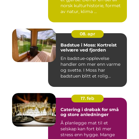
norsk kulturhistorie, formet
av natur, klima ...
08. apr
Badstue i Moss: Kortreist
velvære ved fjorden
En badstue-opplevelse
handler om mer enn varme
og svette. I Moss har
badstuen blitt et rolig
pustero...
17. feb
Catering i drøbak for små
og store anledninger
Å planlegge mat til et
selskap kan fort bli mer
stress enn hygge. Mange