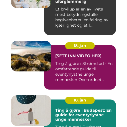
uforglemmelig
Et bryllup er en av livets
mest betydningsfulle
begivenheter, en feiring av
kjærlighet og et l...
18. jan
[SETT INN VIDEO HER]
Ting å gjøre i Strømstad - En
omfattende guide til
eventyrlystne unge
mennesker Overordnet
oversikt...
18. jan
Ting å gjøre i Budapest: En
guide for eventyrlystne
unge mennesker