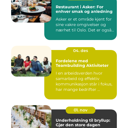
Restaurant i Asker: For
enhver smak og anledning
Asker er et område kjent for
sine vakre omgivelser og
nærhet til Oslo. Det er også...
04. des
Fordelene med
Teambuilding Aktiviteter
I en arbeidsverden hvor
samarbeid og effektiv
kommunikasjon står i fokus,
har mange bedrifter ...
01. nov
Underholdning til bryllup:
Gjør den store dagen