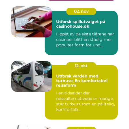
02. nov
Utforsk spillutvalget på
casinohouse.dk
I løpet av de siste tiårene har
casinoer blitt en stadig mer
populær form for und...
12. okt
Utforsk verden med
turbuss: En komfortabel
reiseform
I en tidsalder der
reisealternativene er mange,
står turbuss som en pålitelig,
komfortab...