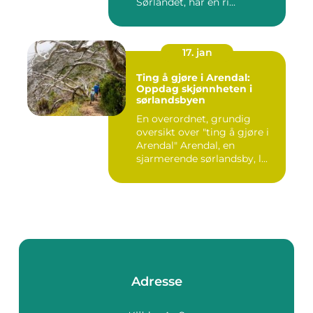
Sørlandet, har en ri...
17. jan
Ting å gjøre i Arendal:
Oppdag skjønnheten i
sørlandsbyen
En overordnet, grundig
oversikt over "ting å gjøre i
Arendal" Arendal, en
sjarmerende sørlandsby, l...
Adresse