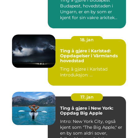
Ting å gjøre i Budapest
Budapest, hovedstaden i
Ungarn, er en by som er
kjent for sin vakre arkitek...
18. jan
Ting å gjøre i Karlstad:
Oppdagelser i Värmlands
hovedstad
Ting å gjøre i Karlstad
Introduksjon: ...
17. jan
Ting å gjøre i New York:
Oppdag Big Apple
Intro: New York City, også
kjent som "The Big Apple," er
en by som aldri sover,