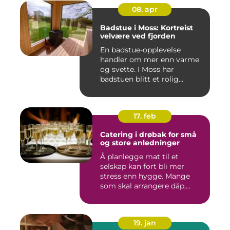
08. apr
Badstue i Moss: Kortreist
velvære ved fjorden
En badstue-opplevelse
handler om mer enn varme
og svette. I Moss har
badstuen blitt et rolig
pustero...
17. feb
Catering i drøbak for små
og store anledninger
Å planlegge mat til et
selskap kan fort bli mer
stress enn hygge. Mange
som skal arrangere dåp,
konf...
19. jan