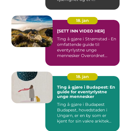
18. jan
[SETT INN VIDEO HER]
Ting å gjøre i Strømstad - En
omfattende guide til
eventyrlystne unge
mennesker Overordnet
oversikt...
18. jan
Ting å gjøre i Budapest: En
guide for eventyrlystne
unge mennesker
Ting å gjøre i Budapest
Budapest, hovedstaden i
Ungarn, er en by som er
kjent for sin vakre arkitek...