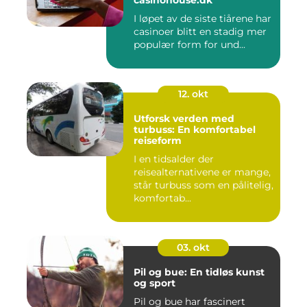
casinohouse.dk
I løpet av de siste tiårene har
casinoer blitt en stadig mer
populær form for und...
12. okt
Utforsk verden med
turbuss: En komfortabel
reiseform
I en tidsalder der
reisealternativene er mange,
står turbuss som en pålitelig,
komfortab...
03. okt
Pil og bue: En tidløs kunst
og sport
Pil og bue har fascinert