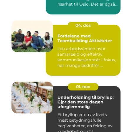
nærhet til Oslo. Det er også...
04. des
Fordelene med
Teambuilding Aktiviteter
I en arbeidsverden hvor
samarbeid og effektiv
kommunikasjon står i fokus,
har mange bedrifter ...
01. nov
Underholdning til bryllup:
Gjør den store dagen
uforglemmelig
Et bryllup er en av livets
mest betydningsfulle
begivenheter, en feiring av
kjærlighet og et l...