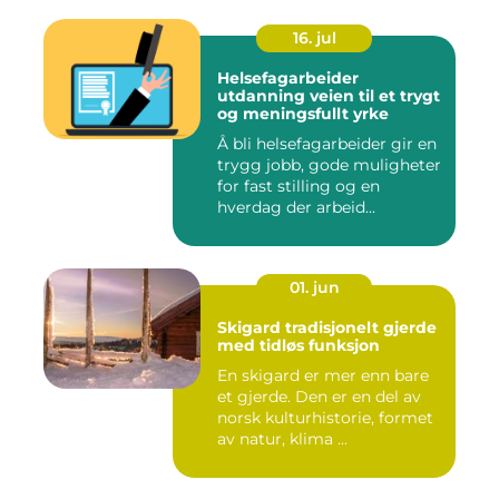
16. jul
Helsefagarbeider
utdanning veien til et trygt
og meningsfullt yrke
Å bli helsefagarbeider gir en
trygg jobb, gode muligheter
for fast stilling og en
hverdag der arbeid...
01. jun
Skigard tradisjonelt gjerde
med tidløs funksjon
En skigard er mer enn bare
et gjerde. Den er en del av
norsk kulturhistorie, formet
av natur, klima ...