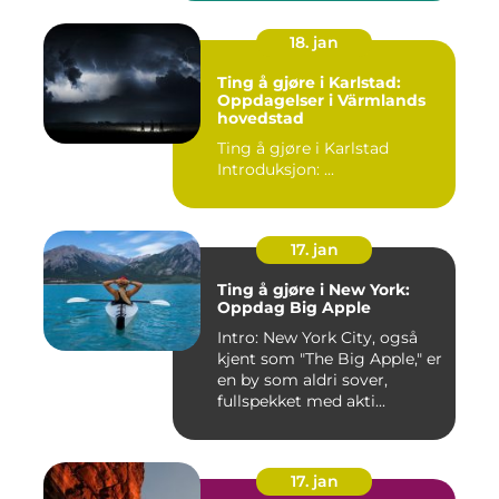
18. jan
Ting å gjøre i Karlstad:
Oppdagelser i Värmlands
hovedstad
Ting å gjøre i Karlstad
Introduksjon: ...
17. jan
Ting å gjøre i New York:
Oppdag Big Apple
Intro: New York City, også
kjent som "The Big Apple," er
en by som aldri sover,
fullspekket med akti...
17. jan