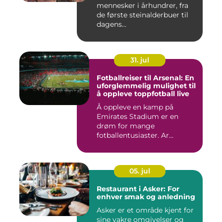
mennesker i århundrer, fra
de første steinalderbuer til
dagens...
31. jul
Fotballreiser til Arsenal: En
uforglemmelig mulighet til
å oppleve toppfotball live
Å oppleve en kamp på
Emirates Stadium er en
drøm for mange
fotballentusiaster. Ar...
05. jul
Restaurant i Asker: For
enhver smak og anledning
Asker er et område kjent for
sine vakre omgivelser og