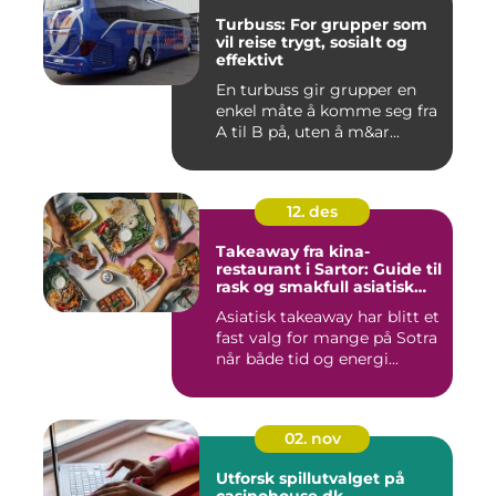
Turbuss: For grupper som
vil reise trygt, sosialt og
effektivt
En turbuss gir grupper en
enkel måte å komme seg fra
A til B på, uten å m&ar...
12. des
Takeaway fra kina-
restaurant i Sartor: Guide til
rask og smakfull asiatisk
mat
Asiatisk takeaway har blitt et
fast valg for mange på Sotra
når både tid og energi...
02. nov
Utforsk spillutvalget på