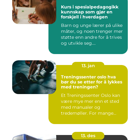
Kurs i spesialpedagogikk
kunnskap som gjør en
forskjell i hverdagen
Barn og unge lærer på ulike
måter, og noen trenger mer
støtte enn andre for å trives
og utvikle seg....
13. jan
Treningssenter oslo hva
bør du se etter for å lykkes
med treningen?
Et Treningssenter Oslo kan
være mye mer enn et sted
med manualer og
tredemøller. For mange
handler e...
13. des