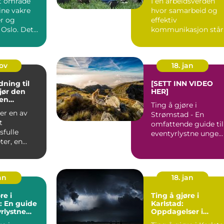
et område
I en arbeidsverden
sine vakre
hvor samarbeid og
r og
effektiv
 Oslo. Det
kommunikasjon står 
fokus, har mange
bedrifter ...
nov
18. jan
ning til
[SETT INN VIDEO
Gjør den
HER]
gen
Ting å gjøre i
melig
 er en av
Strømstad - En
t
omfattende guide til
sfulle
eventyrlystne unge
ter, en
mennesker
 kjærlighet
Overordnet oversikt..
an
18. jan
re i
Ting å gjøre i
: En guide
Karlstad:
yrlystne
Oppdagelser i
nnesker
Värmlands