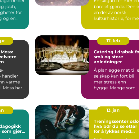
efagarbeider
En skigard er mer e
gg jobb,
bare et gjerde. Den e
gheter for
en del av norsk
ng og en
kulturhistorie, forme
r arbeid...
av natur, klima ...
apr
17. feb
 Moss:
Catering i drøbak fo
 velvære
små og store
en
anledninger
e-
Å planlegge mat til 
e handler
selskap kan fort bli
nn varme
mer stress enn
 I Moss har
hygge. Mange som
litt et rolig
skal arrangere dåp,
konf...
an
13. jan
Treningssenter oslo
edagogikk
hva bør du se etter
 som gjør
for å lykkes med
l i
treningen?