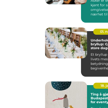
Asker er 
kjent for 
omgivelse
nærhet til
er også...
01. 
Underhold
bryllup: 
store da
uforglem
Et bryllup
livets mes
betydning
begivenhe
feiring av
og et l...
18. j
Ting å gjø
Budapest
for event
unge me