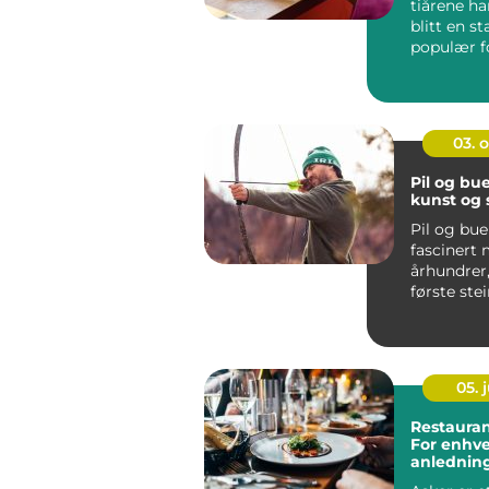
tiårene ha
blitt en s
populær f
und...
03. 
Pil og bue
kunst og 
Pil og bue
fascinert 
århundrer,
første ste
til dagens..
05. j
Restauran
For enhv
anlednin