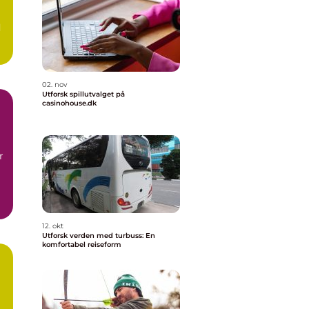
d
02. nov
Utforsk spillutvalget på
casinohouse.dk
r
12. okt
Utforsk verden med turbuss: En
komfortabel reiseform
d