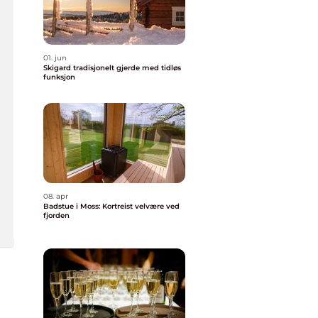
01. jun
Skigard tradisjonelt gjerde med tidløs
funksjon
08. apr
Badstue i Moss: Kortreist velvære ved
fjorden