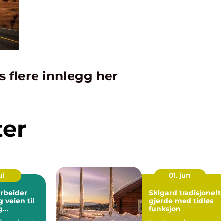
s flere innlegg her
ter
ul
01. jun
rbeider
Skigard tradisjonelt
til
gjerde med tidløs
g
funksjon
llt yrke