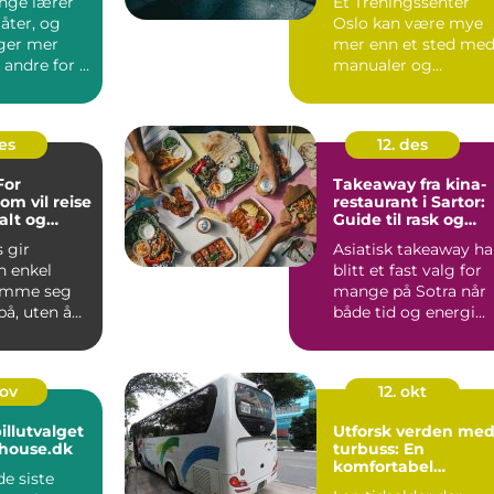
nge lærer
Et Treningssenter
n
åter, og
Oslo kan være mye
ger mer
mer enn et sted me
 andre for å
manualer og
tvikle seg....
tredemøller. For
mange handler e...
des
12. des
For
Takeaway fra kina-
om vil reise
restaurant i Sartor:
ialt og
Guide til rask og
smakfull asiatisk
 gir
Asiatisk takeaway ha
mat
n enkel
blitt et fast valg for
omme seg
mange på Sotra når
 på, uten å
både tid og energi...
nov
12. okt
illutvalget
Utforsk verden me
ohouse.dk
turbuss: En
komfortabel
de siste
reiseform