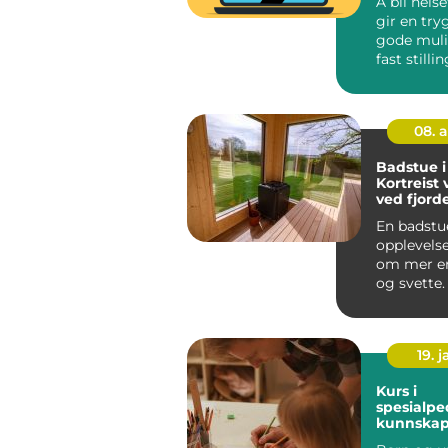
Å bli hels
gir en try
gode muli
fast stilli
hverdag de
08. 
Badstue i
Kortreist
ved fjord
En badstu
opplevels
om mer e
og svette.
badstuen b
pustero...
19. j
Kurs i
spesialp
kunnskap
en forskjel