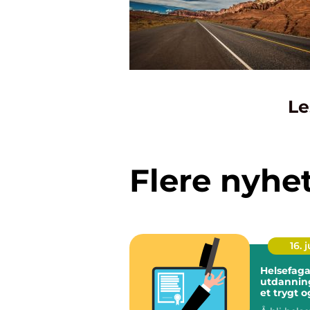
Le
Flere nyhe
16. j
Helsefaga
utdanning veien 
et trygt o
meningsfu