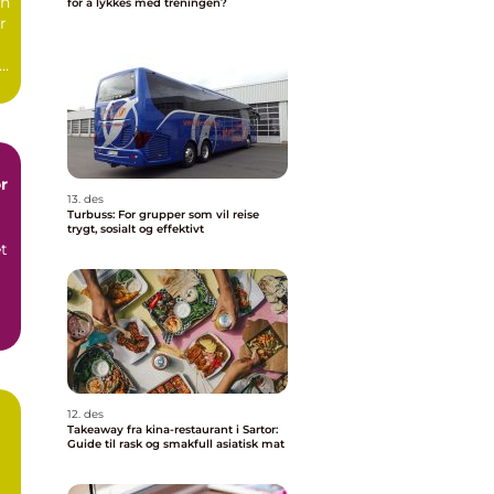
nn
for å lykkes med treningen?
r
t
r
13. des
Turbuss: For grupper som vil reise
trygt, sosialt og effektivt
et
12. des
Takeaway fra kina-restaurant i Sartor:
Guide til rask og smakfull asiatisk mat