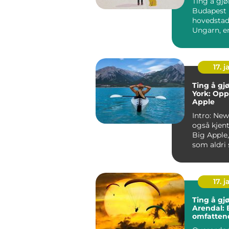
Ting å gjø
Budapest Budapest,
hovedstad
Ungarn, e
er kjent fo
arkitek...
17. j
Ting å gj
York: Op
Apple
Intro: New
også kjen
Big Apple,
som aldri 
fullspekke
17. j
Ting å gjø
Arendal: 
omfatten
for event