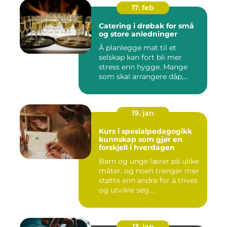
17. feb
Catering i drøbak for små
og store anledninger
Å planlegge mat til et
selskap kan fort bli mer
stress enn hygge. Mange
som skal arrangere dåp,
konf...
19. jan
Kurs i spesialpedagogikk
kunnskap som gjør en
forskjell i hverdagen
Barn og unge lærer på ulike
måter, og noen trenger mer
støtte enn andre for å trives
og utvikle seg....
13. jan