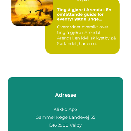
Ting å gjøre i Arendal: En
omfattende guide for
eventyrlystne unge
mennesker
Overordnet oversikt over
ting å gjøre i Arendal
Arendal, en idyllisk kystby på
Sørlandet, har en ri...
Adresse