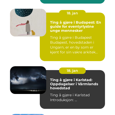
18. jan
Ting å gjøre i Budapest: En
guide for eventyrlystne
unge mennesker
Ting å gjøre i Budapest
Budapest, hovedstaden i
Ungarn, er en by som er
kjent for sin vakre arkitek...
18. jan
Ting å gjøre i Karlstad:
Oppdagelser i Värmlands
hovedstad
Ting å gjøre i Karlstad
Introduksjon: ...