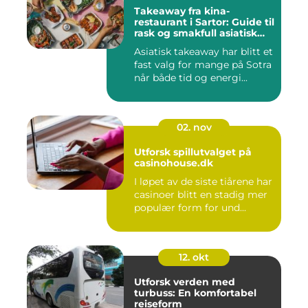
Takeaway fra kina-
restaurant i Sartor: Guide til
rask og smakfull asiatisk
mat
Asiatisk takeaway har blitt et
fast valg for mange på Sotra
når både tid og energi...
02. nov
Utforsk spillutvalget på
casinohouse.dk
I løpet av de siste tiårene har
casinoer blitt en stadig mer
populær form for und...
12. okt
Utforsk verden med
turbuss: En komfortabel
reiseform