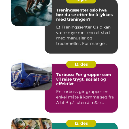
Treningssenter oslo hva
bør du se etter for å lykkes
med treningen?
Et Treningssenter Oslo kan
være mye mer enn et sted
med manualer og
tredemøller. For mange
handler e...
13. des
Turbuss: For grupper som
vil reise trygt, sosialt og
effektivt
En turbuss gir grupper en
enkel måte å komme seg fra
A til B på, uten å m&ar...
12. des