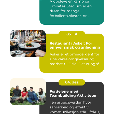
Å oppleve en kamp på
Emirates Stadium er en
drøm for mange
fotballentusiaster. Ar...
05. jul
Restaurant i Asker: For
enhver smak og anledning
Asker er et område kjent for
sine vakre omgivelser og
nærhet til Oslo. Det er også...
04. des
Fordelene med
Teambuilding Aktiviteter
I en arbeidsverden hvor
samarbeid og effektiv
kommunikasjon står i fokus,