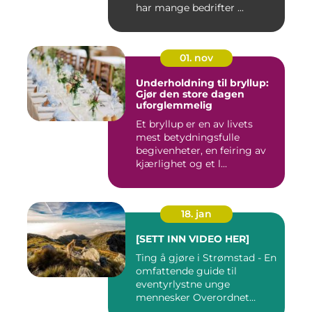
har mange bedrifter ...
01. nov
Underholdning til bryllup:
Gjør den store dagen
uforglemmelig
Et bryllup er en av livets
mest betydningsfulle
begivenheter, en feiring av
kjærlighet og et l...
18. jan
[SETT INN VIDEO HER]
Ting å gjøre i Strømstad - En
omfattende guide til
eventyrlystne unge
mennesker Overordnet
oversikt...