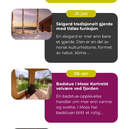
01. jun
Skigard tradisjonelt gjerde
med tidløs funksjon
En skigard er mer enn bare
et gjerde. Den er en del av
norsk kulturhistorie, formet
av natur, klima ...
08. apr
Badstue i Moss: Kortreist
velvære ved fjorden
En badstue-opplevelse
handler om mer enn varme
og svette. I Moss har
badstuen blitt et rolig
pustero...