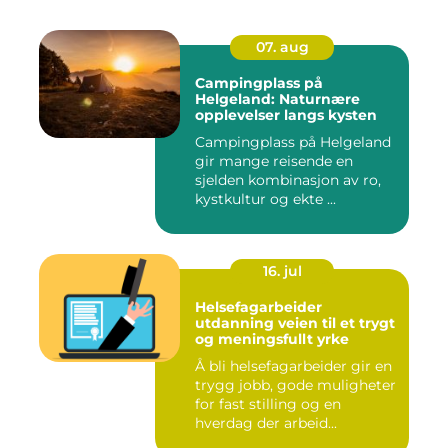
07. aug
Campingplass på
Helgeland: Naturnære
opplevelser langs kysten
Campingplass på Helgeland
gir mange reisende en
sjelden kombinasjon av ro,
kystkultur og ekte ...
16. jul
Helsefagarbeider
utdanning veien til et trygt
og meningsfullt yrke
Å bli helsefagarbeider gir en
trygg jobb, gode muligheter
for fast stilling og en
hverdag der arbeid...