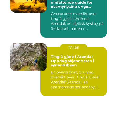
omfattende guide for
eventyrlystne unge
mennesker
Overordnet oversikt over
ting å gjøre i Arendal
Arendal, en idyllisk kystby på
Sørlandet, har en ri...
17. jan
Ting å gjøre i Arendal:
Oppdag skjønnheten i
sørlandsbyen
En overordnet, grundig
oversikt over "ting å gjøre i
Arendal" Arendal, en
sjarmerende sørlandsby, l...