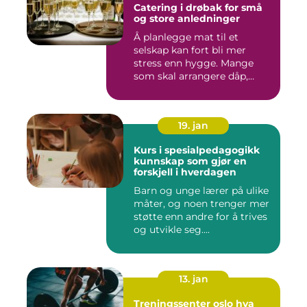
Catering i drøbak for små
og store anledninger
Å planlegge mat til et
selskap kan fort bli mer
stress enn hygge. Mange
som skal arrangere dåp,
konf...
19. jan
Kurs i spesialpedagogikk
kunnskap som gjør en
forskjell i hverdagen
Barn og unge lærer på ulike
måter, og noen trenger mer
støtte enn andre for å trives
og utvikle seg....
13. jan
Treningssenter oslo hva