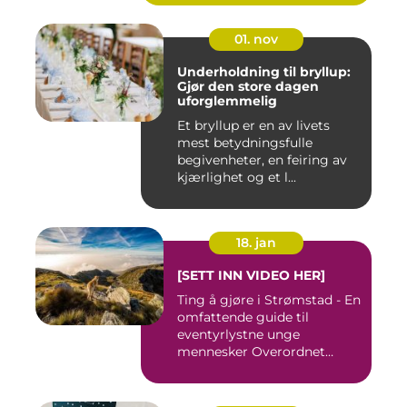
01. nov
Underholdning til bryllup:
Gjør den store dagen
uforglemmelig
Et bryllup er en av livets
mest betydningsfulle
begivenheter, en feiring av
kjærlighet og et l...
18. jan
[SETT INN VIDEO HER]
Ting å gjøre i Strømstad - En
omfattende guide til
eventyrlystne unge
mennesker Overordnet
oversikt...