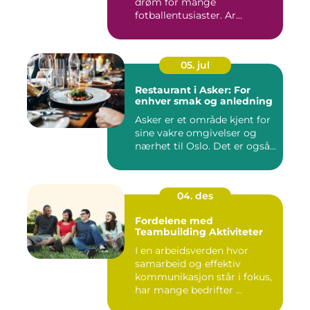
drøm for mange
fotballentusiaster. Ar...
05. jul
Restaurant i Asker: For
enhver smak og anledning
Asker er et område kjent for
sine vakre omgivelser og
nærhet til Oslo. Det er også...
04. des
Fordelene med
Teambuilding Aktiviteter
I en arbeidsverden hvor
samarbeid og effektiv
kommunikasjon står i fokus,
har mange bedrifter ...