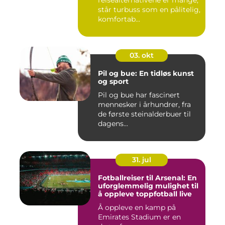
reisealternativene er mange,
står turbuss som en pålitelig,
komfortab...
03. okt
Pil og bue: En tidløs kunst
og sport
Pil og bue har fascinert
mennesker i århundrer, fra
de første steinalderbuer til
dagens...
31. jul
Fotballreiser til Arsenal: En
uforglemmelig mulighet til
å oppleve toppfotball live
Å oppleve en kamp på
Emirates Stadium er en