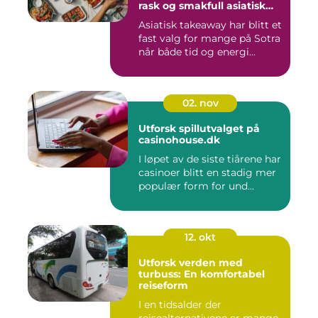
rask og smakfull asiatisk
mat
Asiatisk takeaway har blitt et
fast valg for mange på Sotra
når både tid og energi...
02. nov
Utforsk spillutvalget på
casinohouse.dk
I løpet av de siste tiårene har
casinoer blitt en stadig mer
populær form for und...
12. okt
Utforsk verden med
turbuss: En komfortabel
reiseform
I en tidsalder der