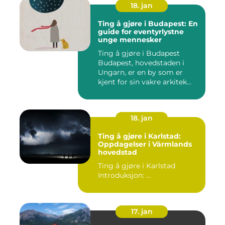
18. jan
Ting å gjøre i Budapest: En
guide for eventyrlystne
unge mennesker
Ting å gjøre i Budapest
Budapest, hovedstaden i
Ungarn, er en by som er
kjent for sin vakre arkitek...
18. jan
Ting å gjøre i Karlstad:
Oppdagelser i Värmlands
hovedstad
Ting å gjøre i Karlstad
Introduksjon: ...
17. jan