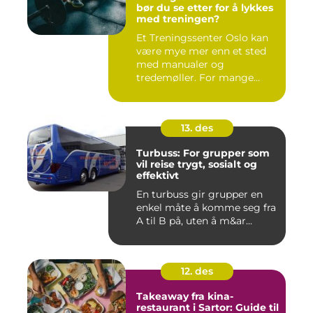
bør du se etter for å lykkes
med treningen?
Et Treningssenter Oslo kan
være mye mer enn et sted
med manualer og
tredemøller. For mange
handler e...
13. des
Turbuss: For grupper som
vil reise trygt, sosialt og
effektivt
En turbuss gir grupper en
enkel måte å komme seg fra
A til B på, uten å m&ar...
12. des
Takeaway fra kina-
restaurant i Sartor: Guide til