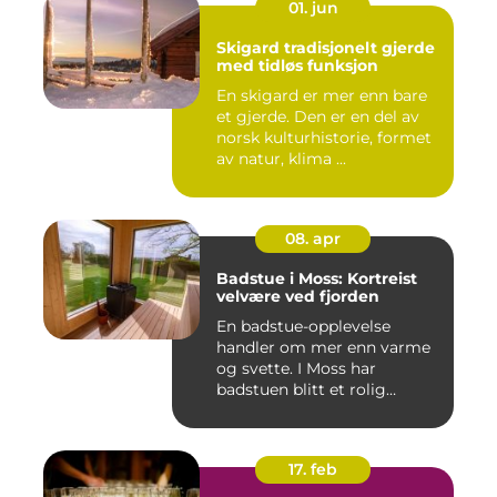
01. jun
Skigard tradisjonelt gjerde
med tidløs funksjon
En skigard er mer enn bare
et gjerde. Den er en del av
norsk kulturhistorie, formet
av natur, klima ...
08. apr
Badstue i Moss: Kortreist
velvære ved fjorden
En badstue-opplevelse
handler om mer enn varme
og svette. I Moss har
badstuen blitt et rolig
pustero...
17. feb