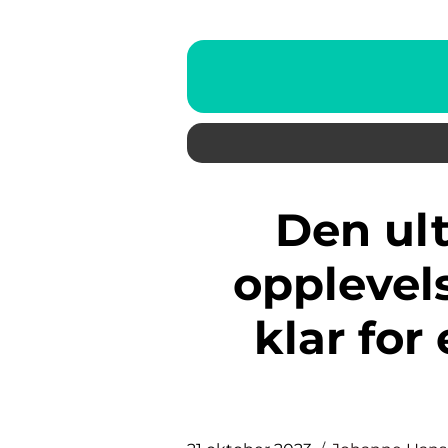
Den ultimate guiden til
opplevel
klar for