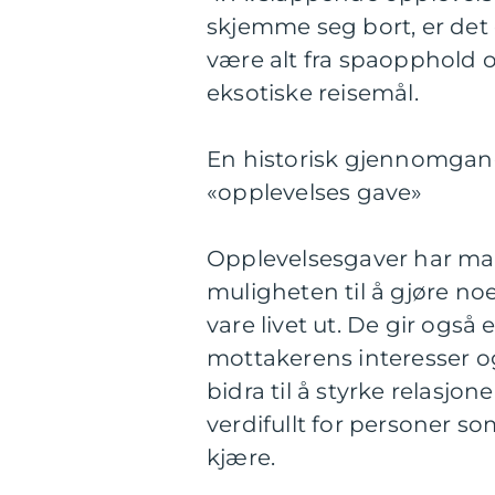
skjemme seg bort, er det 
være alt fra spaopphold o
eksotiske reisemål.
En historisk gjennomgang
«opplevelses gave»
Opplevelsesgaver har man
muligheten til å gjøre n
vare livet ut. De gir også 
mottakerens interesser o
bidra til å styrke relasjo
verdifullt for personer s
kjære.