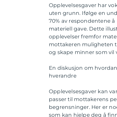
Opplevelsesgaver har vokst
uten grunn. Ifølge en und
70% av respondentene å 
materiell gave. Dette ill
opplevelser fremfor mater
mottakeren muligheten til
og skape minner som vil va
En diskusjon om hvordan f
hverandre
Opplevelsesgaver kan vari
passer til mottakerens pe
begrensninger. Her er no
som kan hjelpe deg å fin