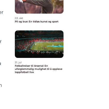
er
03. okt
Pil og bue: En tidløs kunst og sport
r
a
31. jul
Fotballreiser til Arsenal: En
uforglemmelig mulighet til å oppleve
toppfotball live
m