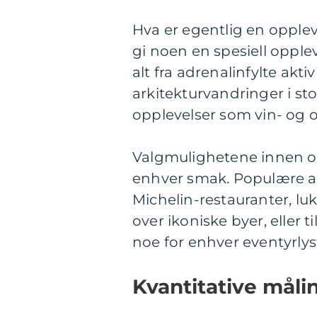
Hva er egentlig en opple
gi noen en spesiell opplev
alt fra adrenalinfylte akt
arkitekturvandringer i st
opplevelser som vin- og 
Valgmulighetene innen o
enhver smak. Populære a
Michelin-restauranter, lu
over ikoniske byer, eller 
noe for enhver eventyrly
Kvantitative mål