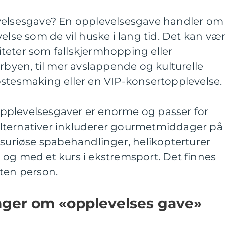
velsesgave? En opplevelsesgave handler om
else som de vil huske i lang tid. Det kan væ
iviteter som fallskjermhopping eller
orbyen, til mer avslappende og kulturelle
ostesmaking eller en VIP-konsertopplevelse.
pplevelsesgaver er enorme og passer for
lternativer inkluderer gourmetmiddager på
ksuriøse spabehandlinger, helikopterturer
til og med et kurs i ekstremsport. Det finnes
sten person.
inger om «opplevelses gave»