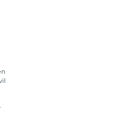
en
il
r