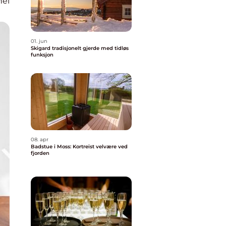
nel
01. jun
Skigard tradisjonelt gjerde med tidløs
funksjon
08. apr
Badstue i Moss: Kortreist velvære ved
fjorden