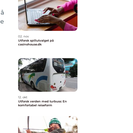
 å
re
02. nov
Utforsk spillutvalget på
casinohouse.dk
12. okt
Utforsk verden med turbuss: En
komfortabel reiseform