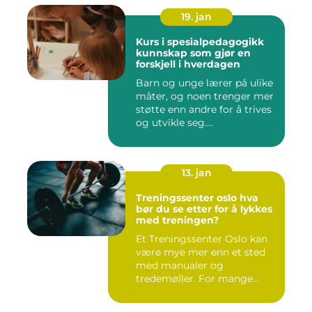
19. jan
Kurs i spesialpedagogikk
kunnskap som gjør en
forskjell i hverdagen
Barn og unge lærer på ulike
måter, og noen trenger mer
støtte enn andre for å trives
og utvikle seg....
13. jan
Treningssenter oslo hva
bør du se etter for å lykkes
med treningen?
Et Treningssenter Oslo kan
være mye mer enn et sted
med manualer og
tredemøller. For mange
handler e...