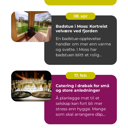
08. apr
Badstue i Moss: Kortreist
velvære ved fjorden
En badstue-opplevelse
handler om mer enn varme
og svette. I Moss har
badstuen blitt et rolig
pustero...
17. feb
Catering i drøbak for små
og store anledninger
Å planlegge mat til et
selskap kan fort bli mer
stress enn hygge. Mange
som skal arrangere dåp,
konf...