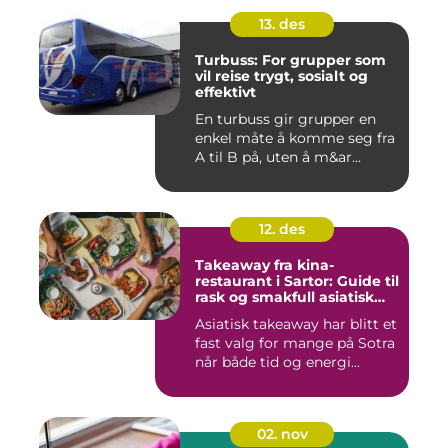
13. des
Turbuss: For grupper som
vil reise trygt, sosialt og
effektivt
En turbuss gir grupper en
enkel måte å komme seg fra
A til B på, uten å m&ar...
12. des
Takeaway fra kina-
restaurant i Sartor: Guide til
rask og smakfull asiatisk
mat
Asiatisk takeaway har blitt et
fast valg for mange på Sotra
når både tid og energi...
02. nov