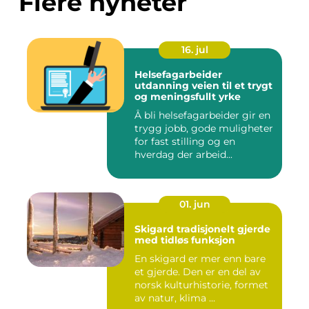
Flere nyheter
16. jul
Helsefagarbeider
utdanning veien til et trygt
og meningsfullt yrke
Å bli helsefagarbeider gir en
trygg jobb, gode muligheter
for fast stilling og en
hverdag der arbeid...
01. jun
Skigard tradisjonelt gjerde
med tidløs funksjon
En skigard er mer enn bare
et gjerde. Den er en del av
norsk kulturhistorie, formet
av natur, klima ...