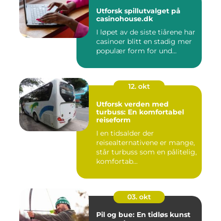
Utforsk spillutvalget på
casinohouse.dk
I løpet av de siste tiårene har
casinoer blitt en stadig mer
populær form for und...
12. okt
Utforsk verden med
turbuss: En komfortabel
reiseform
I en tidsalder der
reisealternativene er mange,
står turbuss som en pålitelig,
komfortab...
03. okt
Pil og bue: En tidløs kunst