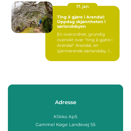
17. jan
Ting å gjøre i Arendal:
Oppdag skjønnheten i
sørlandsbyen
En overordnet, grundig
oversikt over "ting å gjøre i
Arendal" Arendal, en
sjarmerende sørlandsby, l...
Adresse