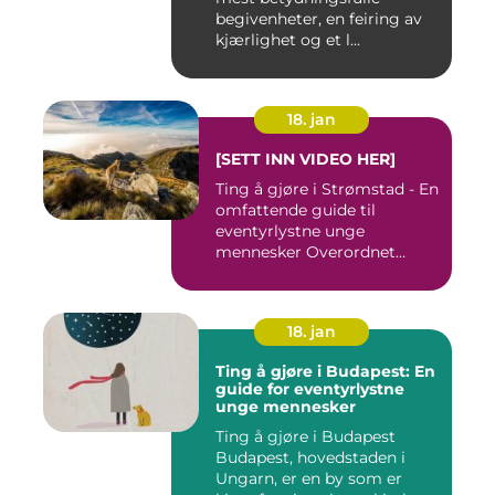
begivenheter, en feiring av
kjærlighet og et l...
18. jan
[SETT INN VIDEO HER]
Ting å gjøre i Strømstad - En
omfattende guide til
eventyrlystne unge
mennesker Overordnet
oversikt...
18. jan
Ting å gjøre i Budapest: En
guide for eventyrlystne
unge mennesker
Ting å gjøre i Budapest
Budapest, hovedstaden i
Ungarn, er en by som er