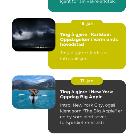
kjent for sin vakre arkitek...
18. jan
Ting å gjøre i Karlstad:
Oppdagelser i Värmlands
hovedstad
Ting å gjøre i Karlstad
Introduksjon: ...
17. jan
Ting å gjøre i New York:
Oppdag Big Apple
Intro: New York City, også
kjent som "The Big Apple," er
en by som aldri sover,
fullspekket med akti...