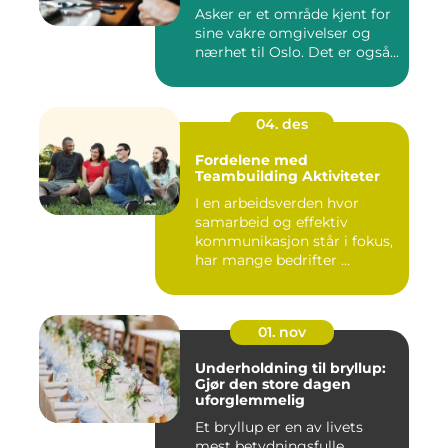
Asker er et område kjent for
sine vakre omgivelser og
nærhet til Oslo. Det er også...
04. des
Fordelene med
Teambuilding Aktiviteter
I en arbeidsverden hvor
samarbeid og effektiv
kommunikasjon står i fokus,
har mange bedrifter ...
01. nov
Underholdning til bryllup:
Gjør den store dagen
uforglemmelig
Et bryllup er en av livets
mest betydningsfulle